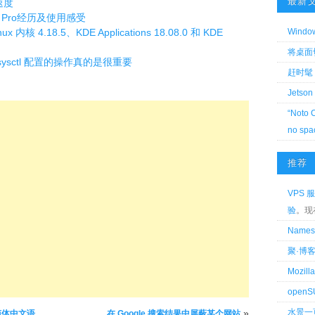
最新
站速度
 7 Pro经历及使用感受
Wind
x 内核 4.18.5、KDE Applications 18.08.0 和 KDE
将桌面切换
sysctl 配置的操作真的是很重要
赶时髦 
Jetson
“Noto 
no spa
推荐
VPS 服
验
。现
Name
聚·博
Mozi
openS
»
水景一
主题简体中文语
在 Google 搜索结果中屏蔽某个网站