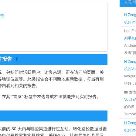
近期
H Zen
报告
机的Vo
Leo 
列手机的
Andr
发者“折腾
实时报告
¶
H Zen
机的Vo
况，包括即时活跃用户、访客来源、正在访问的页面、关
vvb2
客地理位置等。此类报告会不间断地更新数据，每当有用
得好，麻 
钟内看到相关的报告。
ffn 
在其 “首页” 标签中左边导航栏里就能找到实时报告。
VoLT
的IM
TurboIM
H Zen
前的 30 天内与哪些渠道进行过互动。转化路径数据涵盖
机的Vo
来自付费搜索和常规搜索、关联企业、社交网络以及展示