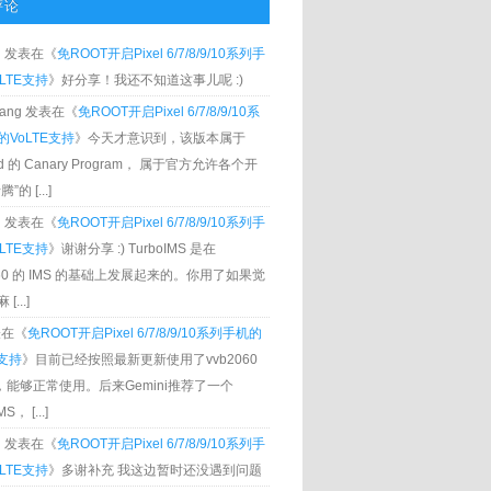
评论
g
发表在《
免ROOT开启Pixel 6/7/8/9/10系列手
LTE支持
》好分享！我还不知道这事儿呢 :)
Zhang 发表在《
免ROOT开启Pixel 6/7/8/9/10系
VoLTE支持
》今天才意识到，该版本属于
oid 的 Canary Program， 属于官方允许各个开
”的 [...]
g
发表在《
免ROOT开启Pixel 6/7/8/9/10系列手
LTE支持
》谢谢分享 :) TurboIMS 是在
060 的 IMS 的基础上发展起来的。你用了如果觉
[...]
发表在《
免ROOT开启Pixel 6/7/8/9/10系列手机的
E支持
》目前已经按照最新更新使用了vvb2060
S，能够正常使用。后来Gemini推荐了一个
S， [...]
g
发表在《
免ROOT开启Pixel 6/7/8/9/10系列手
LTE支持
》多谢补充 我这边暂时还没遇到问题