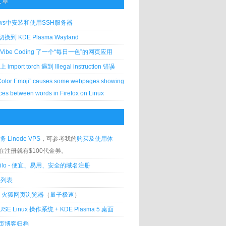
文章
ows中安装和使用SSH服务器
到 KDE Plasma Wayland
Vibe Coding 了一个“每日一色”的网页应用
 上 import torch 遇到 Illegal instruction 错误
Color Emoji” causes some webpages showing
ces between words in Firefox on Linux
务 Linode VPS
，可参考我的
购买及使用体
在注册就有$100代金券。
silo - 便宜、易用、安全的域名注册
客列表
lla 火狐网页浏览器
（
量子极速
）
USE Linux 操作系统 + KDE Plasma 5 桌面
页博客归档