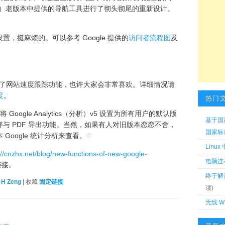
ytics（分析）老版本中提供的导航工具进行了彻头彻尾的重新设计。
，挺麻烦的。可以参考 Google 提供的
访问者流程图
及
ics 还提供了网站速度跟踪功能，也许大家会非常喜欢。详细情况请
度
。
热门
Google Analytics（分析）v5 设置为所有用户的默认版
基于国
与 PDF 导出功能。当然，如果有人对旧版本恋恋不舍，
国家标准 
oogle 统计分析来查看。
©
Linu
://cnzhx.net/blog/new-functions-of-new-google-
电脑连
链接。
终于解
者
H Zeng
| 收藏
固定链接
读)
无线 W