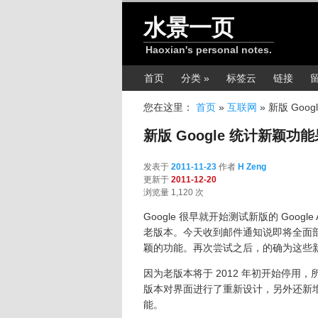
跳转至正文
水景一页
Haoxian's personal notes.
主菜单
首页
分类 »
标签云
链接
您在这里：
首页
»
互联网
»
新版 Goo
新版 Google 统计新颖
发表于
2011-11-23
作者
H Zeng
更新于
2011-12-20
浏览量 1,120 次
Google 很早就开始测试新版的 Googl
老版本。今天收到邮件通知说即将全面
颖的功能。再次尝试之后，的确为这些
因为老版本将于 2012 年初开始停
版本对界面进行了重新设计，另外还新
能。