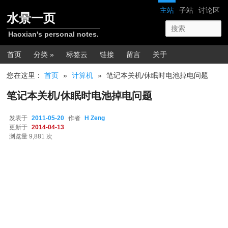
跳转至正文
网站导航
主站
子站
讨论区
水景一页
Haoxian's personal notes.
主菜单
首页
分类 »
标签云
链接
留言
关于
您在这里：
首页
»
计算机
»
笔记本关机/休眠时电池掉电问题
笔记本关机/休眠时电池掉电问题
发表于
2011-05-20
作者
H Zeng
更新于
2014-04-13
浏览量 9,881 次