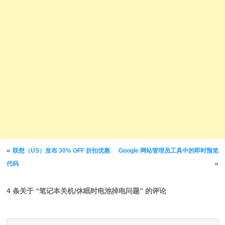
文章导航
«
联想（US）发布 30% OFF 折扣优惠
Google 网站管理员工具中的即时预览
»
代码
4 条关于 “
笔记本关机/休眠时电池掉电问题
” 的评论