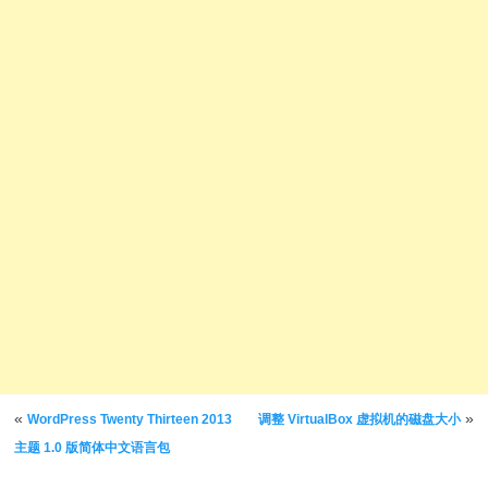
文章导航
«
»
WordPress Twenty Thirteen 2013
调整 VirtualBox 虚拟机的磁盘大小
主题 1.0 版简体中文语言包