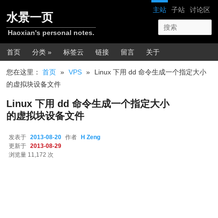
跳转至正文
网站导航
主站
子站
讨论区
水景一页
Haoxian's personal notes.
主菜单
首页
分类 »
标签云
链接
留言
关于
您在这里：
首页
»
VPS
»
Linux 下用 dd 命令生成一个指定大小
的虚拟块设备文件
Linux 下用 dd 命令生成一个指定大小
的虚拟块设备文件
发表于
2013-08-20
作者
H Zeng
更新于
2013-08-29
浏览量 11,172 次