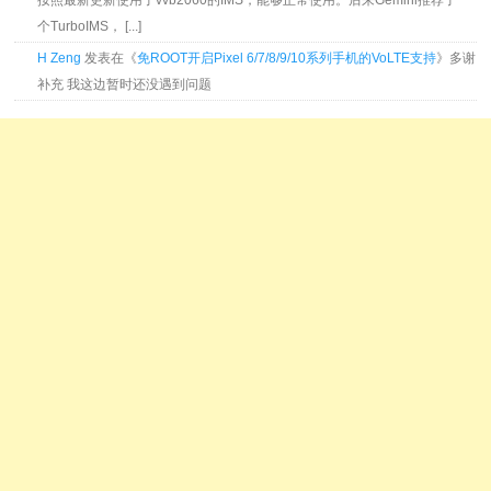
按照最新更新使用了vvb2060的IMS，能够正常使用。后来Gemini推荐了一
个TurboIMS， [...]
H Zeng
发表在《
免ROOT开启Pixel 6/7/8/9/10系列手机的VoLTE支持
》多谢
补充 我这边暂时还没遇到问题