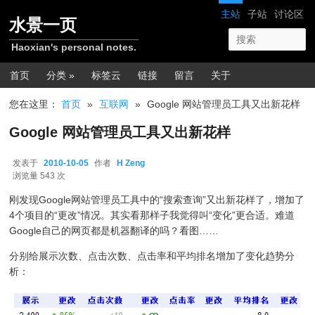
跳转至正文
网站导航
主站
子站
讨论区
水景一页
Haoxian's personal notes.
主菜单
首页
分类 »
标签云
链接
留言
关于
您在这里：
首页
»
互联网
»
Google 网站管理员工具又出新花样
Google 网站管理员工具又出新花样
发表于
2010-10-05
作者
H Zeng
2010-10-05
浏览量 543 次
刚发现Google网站管理员工具中的“搜索查询”又出新花样了，增加了
4个项目的“更改”情况。其实看那样子我觉得叫“变化”更合适。难道
Google自己的网页都是机器翻译的吗？看图……
分别给展示次数、点击次数、点击率和平均排名增加了变化趋势分
析：