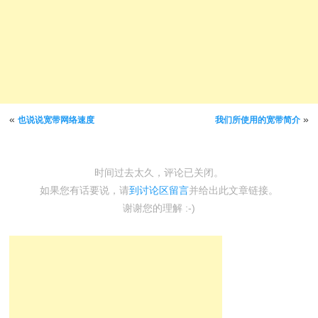
文章导航
«
»
也说说宽带网络速度
我们所使用的宽带简介
时间过去太久，评论已关闭。
如果您有话要说，请
到讨论区留言
并给出此文章链接。
谢谢您的理解 :-)