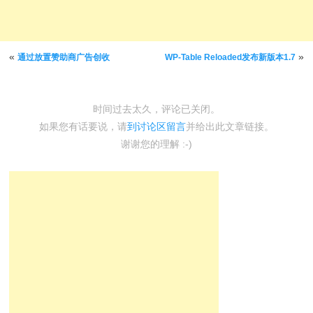
文章导航
«
»
通过放置赞助商广告创收
WP-Table Reloaded发布新版本1.7
时间过去太久，评论已关闭。
如果您有话要说，请
到讨论区留言
并给出此文章链接。
谢谢您的理解 :-)