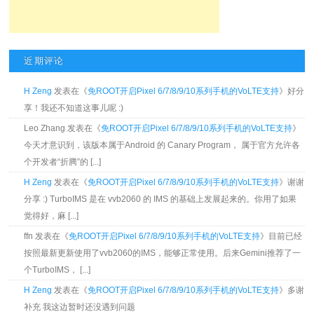
近期评论
H Zeng
发表在《
免ROOT开启Pixel 6/7/8/9/10系列手机的VoLTE支持
》好分
享！我还不知道这事儿呢 :)
Leo Zhang 发表在《
免ROOT开启Pixel 6/7/8/9/10系列手机的VoLTE支持
》
今天才意识到，该版本属于Android 的 Canary Program， 属于官方允许各
个开发者“折腾”的 [...]
H Zeng
发表在《
免ROOT开启Pixel 6/7/8/9/10系列手机的VoLTE支持
》谢谢
分享 :) TurboIMS 是在 vvb2060 的 IMS 的基础上发展起来的。你用了如果
觉得好，麻 [...]
ffn 发表在《
免ROOT开启Pixel 6/7/8/9/10系列手机的VoLTE支持
》目前已经
按照最新更新使用了vvb2060的IMS，能够正常使用。后来Gemini推荐了一
个TurboIMS， [...]
H Zeng
发表在《
免ROOT开启Pixel 6/7/8/9/10系列手机的VoLTE支持
》多谢
补充 我这边暂时还没遇到问题