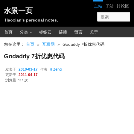
跳转至正文
网站导航
主站
子站
讨论区
水景一页
Haoxian's personal notes.
主菜单
首页
分类 »
标签云
链接
留言
关于
您在这里：
首页
»
互联网
»
Godaddy 7折优惠代码
Godaddy 7折优惠代码
发表于
2010-03-17
作者
H Zeng
更新于
2011-04-17
浏览量 737 次