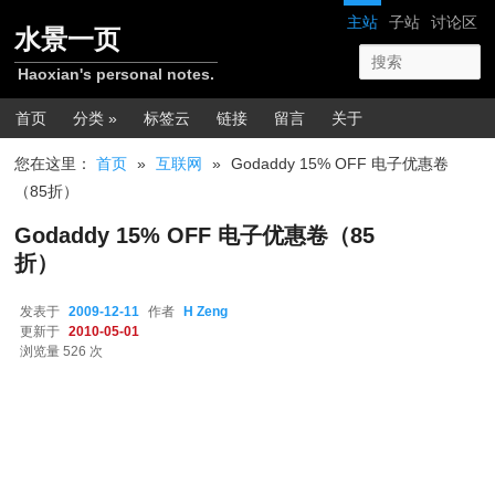
跳转至正文
网站导航
主站
子站
讨论区
水景一页
Haoxian's personal notes.
主菜单
首页
分类 »
标签云
链接
留言
关于
您在这里：
首页
»
互联网
»
Godaddy 15% OFF 电子优惠卷
（85折）
Godaddy 15% OFF 电子优惠卷（85
折）
发表于
2009-12-11
作者
H Zeng
更新于
2010-05-01
浏览量 526 次