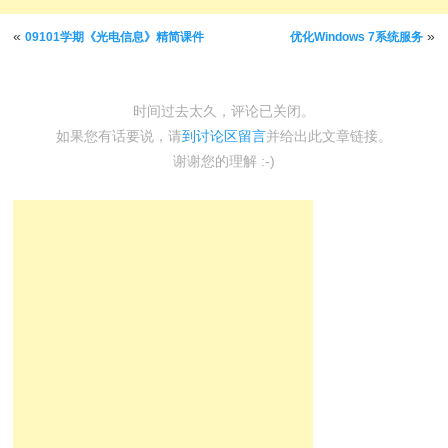
文章导航
«
»
09101学期《光电信息》精简课件
优化Windows 7系统服务
时间过去太久，评论已关闭。
如果您有话要说，请
到讨论区留言
并给出此文章链接。
谢谢您的理解 :-)