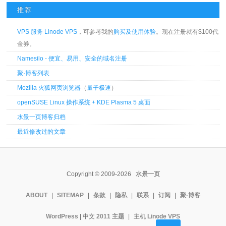
推荐
VPS 服务 Linode VPS
，可参考我的
购买及使用体验
。现在注册就有$100代
金券。
Namesilo - 便宜、易用、安全的域名注册
聚·博客列表
Mozilla 火狐网页浏览器
（
量子极速
）
openSUSE Linux 操作系统 + KDE Plasma 5 桌面
水景一页博客归档
最近修改过的文章
Copyright © 2009-2026
水景一页
ABOUT
|
SITEMAP
|
条款
|
隐私
|
联系
|
订阅
|
聚·博客
WordPress
| 中文
2011 主题
|
主机
Linode VPS