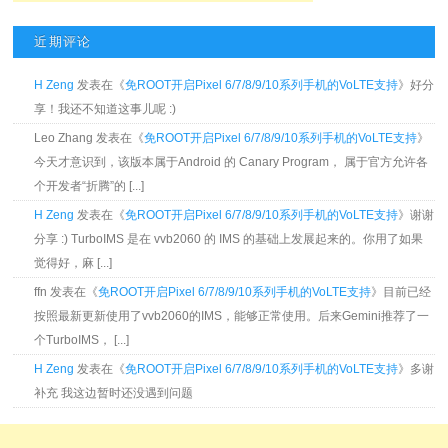
近期评论
H Zeng
发表在《
免ROOT开启Pixel 6/7/8/9/10系列手机的VoLTE支持
》好分
享！我还不知道这事儿呢 :)
Leo Zhang 发表在《
免ROOT开启Pixel 6/7/8/9/10系列手机的VoLTE支持
》
今天才意识到，该版本属于Android 的 Canary Program， 属于官方允许各
个开发者“折腾”的 [...]
H Zeng
发表在《
免ROOT开启Pixel 6/7/8/9/10系列手机的VoLTE支持
》谢谢
分享 :) TurboIMS 是在 vvb2060 的 IMS 的基础上发展起来的。你用了如果
觉得好，麻 [...]
ffn 发表在《
免ROOT开启Pixel 6/7/8/9/10系列手机的VoLTE支持
》目前已经
按照最新更新使用了vvb2060的IMS，能够正常使用。后来Gemini推荐了一
个TurboIMS， [...]
H Zeng
发表在《
免ROOT开启Pixel 6/7/8/9/10系列手机的VoLTE支持
》多谢
补充 我这边暂时还没遇到问题