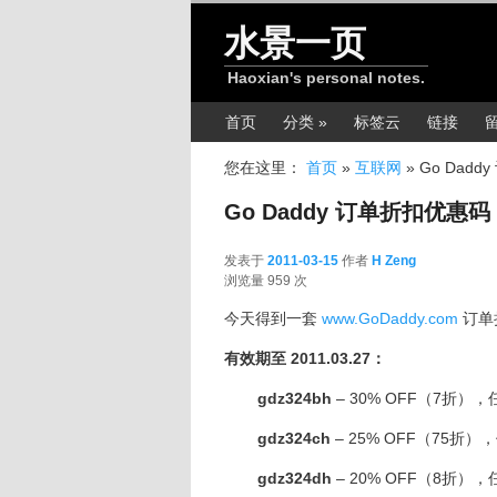
跳转至正文
水景一页
Haoxian's personal notes.
主菜单
首页
分类 »
标签云
链接
您在这里：
首页
»
互联网
»
Go Dadd
Go Daddy 订单折扣优惠码 20
发表于
2011-03-15
作者
H Zeng
2011-03-15
浏览量 959 次
今天得到一套
www.GoDaddy.com
订单
有效期至 2011.03.27：
gdz324bh
– 30% OFF（7折）
gdz324ch
– 25% OFF（75折
gdz324dh
– 20% OFF（8折）