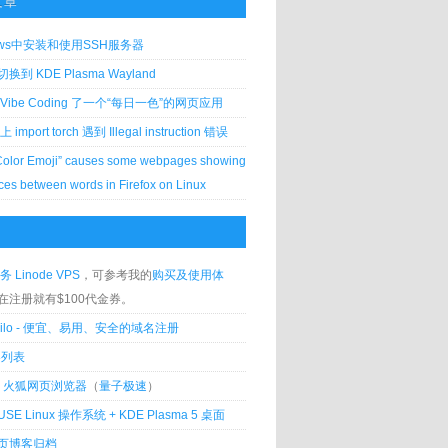
文章
ows中安装和使用SSH服务器
到 KDE Plasma Wayland
Vibe Coding 了一个“每日一色”的网页应用
 上 import torch 遇到 Illegal instruction 错误
Color Emoji” causes some webpages showing
ces between words in Firefox on Linux
务 Linode VPS
，可参考我的
购买及使用体
在注册就有$100代金券。
silo - 便宜、易用、安全的域名注册
客列表
lla 火狐网页浏览器
（
量子极速
）
USE Linux 操作系统 + KDE Plasma 5 桌面
页博客归档