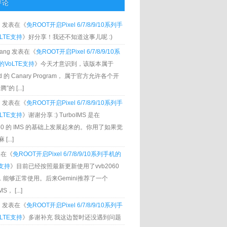
评论
g
发表在《
免ROOT开启Pixel 6/7/8/9/10系列手
LTE支持
》好分享！我还不知道这事儿呢 :)
Zhang 发表在《
免ROOT开启Pixel 6/7/8/9/10系
VoLTE支持
》今天才意识到，该版本属于
oid 的 Canary Program， 属于官方允许各个开
”的 [...]
g
发表在《
免ROOT开启Pixel 6/7/8/9/10系列手
LTE支持
》谢谢分享 :) TurboIMS 是在
060 的 IMS 的基础上发展起来的。你用了如果觉
[...]
发表在《
免ROOT开启Pixel 6/7/8/9/10系列手机的
E支持
》目前已经按照最新更新使用了vvb2060
S，能够正常使用。后来Gemini推荐了一个
S， [...]
g
发表在《
免ROOT开启Pixel 6/7/8/9/10系列手
LTE支持
》多谢补充 我这边暂时还没遇到问题