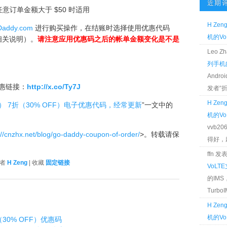
近期
，任意订单金额大于 $50 时适用
H Zen
Daddy.com
进行购买操作，在结账时选择使用优惠代码
机的Vo
相关说明）。
请注意应用优惠码之后的帐单金额变化是不是
Leo 
列手机的
Andr
优惠链接：
http://x.co/Ty7J
发者“折腾
H Zen
.com） 7折（30% OFF）电子优惠代码，经常更新
”一文中的
机的Vo
vvb2
://cnzhx.net/blog/go-daddy-coupon-of-order/
>。转载请保
得好，麻 
ffn 
作者
H Zeng
| 收藏
固定链接
VoLT
的IM
TurboIM
H Zen
机的Vo
7折（30% OFF）优惠码