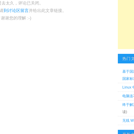
过去太久，评论已关闭。
请
到讨论区留言
并给出此文章链接。
谢谢您的理解 :-)
热门
基于国
国家标准 
Linu
电脑连
终于解
读)
无线 W