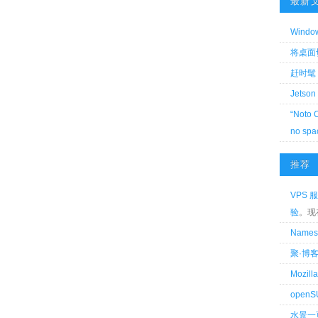
最新
Wind
将桌面切换
赶时髦 
Jetson
“Noto 
no spa
推荐
VPS 服
验
。现
Name
聚·博
Mozi
openS
水景一