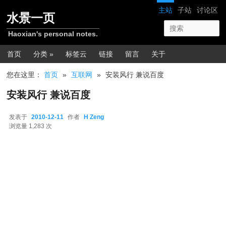
跳转至正文
网站导航
主站
子站
讨论区
水景一页
Haoxian's personal notes.
主菜单
首页
分类 »
标签云
链接
留言
关于
您在这里：
首页
»
互联网
»
安装风行 兼说百度
安装风行 兼说百度
发表于
2010-12-11
作者
H Zeng
2010-12-11
浏览量 1,283 次