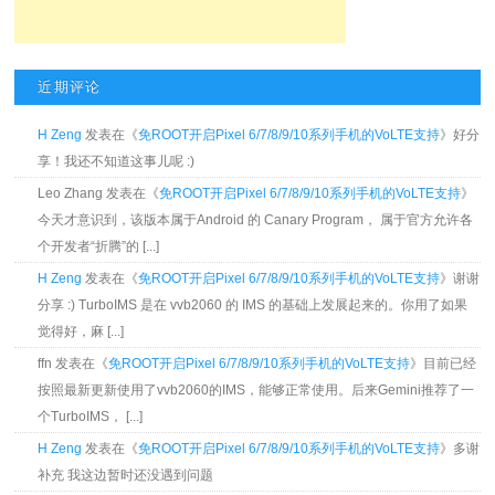
近期评论
H Zeng
发表在《
免ROOT开启Pixel 6/7/8/9/10系列手机的VoLTE支持
》好分
享！我还不知道这事儿呢 :)
Leo Zhang 发表在《
免ROOT开启Pixel 6/7/8/9/10系列手机的VoLTE支持
》
今天才意识到，该版本属于Android 的 Canary Program， 属于官方允许各
个开发者“折腾”的 [...]
H Zeng
发表在《
免ROOT开启Pixel 6/7/8/9/10系列手机的VoLTE支持
》谢谢
分享 :) TurboIMS 是在 vvb2060 的 IMS 的基础上发展起来的。你用了如果
觉得好，麻 [...]
ffn 发表在《
免ROOT开启Pixel 6/7/8/9/10系列手机的VoLTE支持
》目前已经
按照最新更新使用了vvb2060的IMS，能够正常使用。后来Gemini推荐了一
个TurboIMS， [...]
H Zeng
发表在《
免ROOT开启Pixel 6/7/8/9/10系列手机的VoLTE支持
》多谢
补充 我这边暂时还没遇到问题