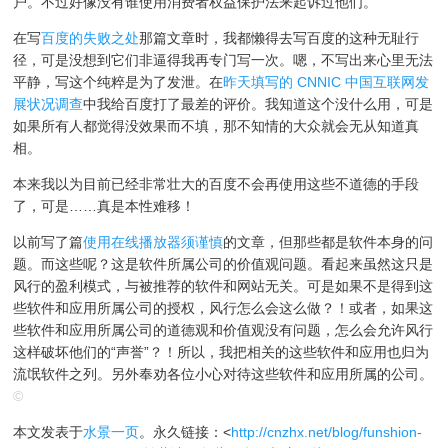
户。不过好像没有谁使用消费者权益保护法来起诉过他们。
在写
百度的失败之处
那篇文章时，我都懒得去写百度的这种无耻行
径，可是没想到它们非逼得我再专门写一次。嗯，不写出来心里无法
平静，写这个纯粹是为了发泄。在
昨天填写的 CNNIC 中国互联网发
展状况调查
中我给百度打了最差的评价。我知道这个没什么用，可是
如果所有人都觉得没效果而不填，那不知情的大众就会无从知道真
相。
本来我以为目前已经非常壮大的百度不会再使用这些不道德的手段
了，可是……真是本性难移！
以前写了篇
使用在线播放器须谨慎
的文章，但那些都是软件本身的问
题。而这些呢？这是软件所属公司的价值观问题。看起来虽然这只是
风行的盈利模式，与被推荐的软件和网站无关。可是如果不是得到这
些软件和应用所属公司的授权，风行怎么会这么做？！或者，如果这
些软件和应用所属公司的道德观和价值观没有问题，怎么会允许风行
这样破坏他们的“声誉”？！所以，我把相关的这些软件和应用也归为
流氓软件之列。另外奉劝各位小心对待这些软件和应用所属的公司。
©
本文发表于
水景一页
。永久链接：<
http://cnzhx.net/blog/funshion-