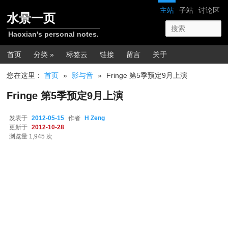
跳转至正文
网站导航
主站
子站
讨论区
水景一页
Haoxian's personal notes.
主菜单
首页
分类 »
标签云
链接
留言
关于
您在这里：
首页
»
影与音
»
Fringe 第5季预定9月上演
Fringe 第5季预定9月上演
发表于
2012-05-15
作者
H Zeng
更新于
2012-10-28
浏览量 1,945 次