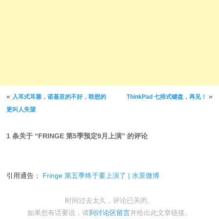
文章导航
«
»
入耳式耳塞，诺基亚的不好，联想的
ThinkPad 七排式键盘，再见！
更叫人失望
1 条关于 “
FRINGE 第5季预定9月上演
” 的评论
引用通告：
Fringe 第五季终于要上演了 | 水景微博
时间过去太久，评论已关闭。
如果您有话要说，请
到讨论区留言
并给出此文章链接。