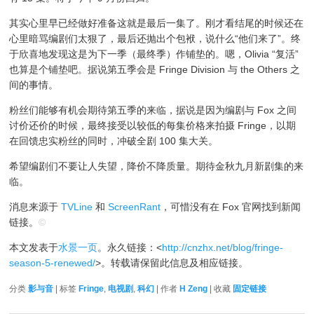
其实心里早已经做好准备这就是最后一集了。刚才看结尾的时候还在
心里暗骂编剧们太狠了，最后还抛出个包袱，说什么“他们来了”。终
于欣喜地发现这是为下一季（最终季）作铺垫的。嗯，Olivia “复活”
也算是个铺垫吧。据说第五季会是 Fringe Division 与 the Others 之
间的事情。
粉丝们能够有机会期待第五季的来临，据说是因为编剧与 Fox 之间
讨价还价的时候，最终接受以较低的每集价格来拍摄 Fringe，以期
在回馈忠实粉丝的同时，冲破全剧 100 集大关。
希望编剧们不要让人失望，降价不降质量。期待金秋九月新剧集的来
临。
消息来源于
TVLine
和
ScreenRant
，可惜没有在 Fox 官网找到新闻
链接。
©
本文发表于
水景一页
。永久链接：<
http://cnzhx.net/blog/fringe-
season-5-renewed/
>。转载请保留此信息及相应链接。
分类
影与音
| 标签
Fringe
,
电视剧
,
科幻
| 作者
H Zeng
| 收藏
固定链接