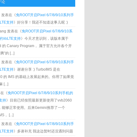
评论
g
发表在《
免ROOT开启Pixel 6/7/8/9/10系列手
LTE支持
》好分享！我还不知道这事儿呢 :)
Zhang 发表在《
免ROOT开启Pixel 6/7/8/9/10系
VoLTE支持
》今天才意识到，该版本属于
oid 的 Canary Program， 属于官方允许各个开
”的 [...]
g
发表在《
免ROOT开启Pixel 6/7/8/9/10系列手
LTE支持
》谢谢分享 :) TurboIMS 是在
060 的 IMS 的基础上发展起来的。你用了如果觉
[...]
发表在《
免ROOT开启Pixel 6/7/8/9/10系列手机的
E支持
》目前已经按照最新更新使用了vvb2060
S，能够正常使用。后来Gemini推荐了一个
S， [...]
g
发表在《
免ROOT开启Pixel 6/7/8/9/10系列手
LTE支持
》多谢补充 我这边暂时还没遇到问题