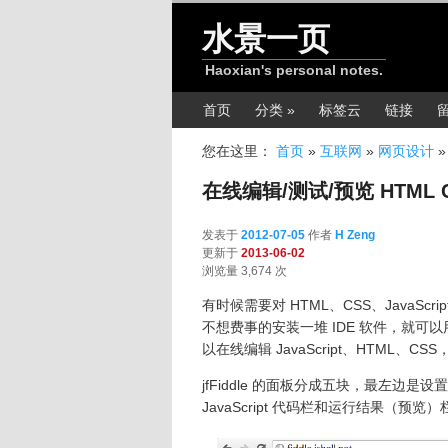
跳转至正文
水景一页
Haoxian's personal notes.
主菜单
首页
分类 »
标签云
链接
您在这里：
首页
»
互联网
»
网页设计
在线编辑/测试/预览 HTML CSS
发表于
2012-07-05
作者
H Zeng
更新于
2013-06-02
浏览量 3,674 次
有时候需要对 HTML、CSS、JavaS
不想费事的安装一堆 IDE 软件，就可
以在线编辑 JavaScript、HTML、
jfFiddle 的面板分成五块，最左边是
JavaScript 代码栏和运行结果（预览