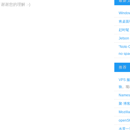
最新
谢谢您的理解 :-)
Wind
将桌面切换
赶时髦 
Jetson
“Noto 
no spa
推荐
VPS 服
验
。现
Name
聚·博
Mozi
openS
水景一