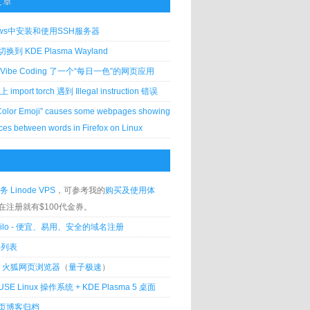
文章
ows中安装和使用SSH服务器
到 KDE Plasma Wayland
Vibe Coding 了一个“每日一色”的网页应用
 上 import torch 遇到 Illegal instruction 错误
Color Emoji” causes some webpages showing
ces between words in Firefox on Linux
务 Linode VPS
，可参考我的
购买及使用体
在注册就有$100代金券。
silo - 便宜、易用、安全的域名注册
客列表
lla 火狐网页浏览器
（
量子极速
）
USE Linux 操作系统 + KDE Plasma 5 桌面
页博客归档