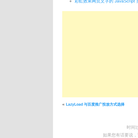
彩虹效果网页文字的 JavaScript
文章导航
«
LazyLoad 与百度推广投放方式选择
时间
如果您有话要说，