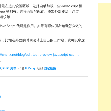
边的设置区域，选择自动加载一些 JavaScript 框
rototype 等都有。选择面板的配置、添加外部资源（通过
 请求等。
vaScript 代码起作用。如果有哪位朋友知道怎么做的
的，比如在外面的时候没带上自己的工作站，就可以拿这
://cnzhx.net/blog/edit-test-preview-javascript-css-html-
接。
t
,
PHP
,
测试
| 作者
H Zeng
| 收藏
固定链接
能