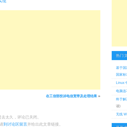
 实现
热门
基于国
国家标准 
Linu
电脑连
»
在工信部投诉电信宽带及处理结果
终于解
读)
无线 W
过去太久，评论已关闭。
请
到讨论区留言
并给出此文章链接。