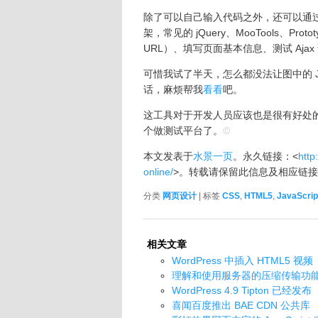
除了可以自己输入代码之外，还可以通过最左
架，常见的 jQuery、MooTools、P
URL）、填写页面基本信息、测试 Ajax
可惜我试了半天，怎么都没法让图中的 Ja
话，麻烦帮我
看看
吧。
这工具对于开发人员应该也是很有好处
个做测试平台了。
©
本文发表于
水景一页
。永久链接：<
http
online/
>。转载请保留此信息及相应链
分类
网页设计
| 标签
CSS
,
HTML5
,
JavaScrip
相关文章
WordPress 中插入 HTML5 视频
理解和使用服务器的压缩传输功
WordPress 4.9 Tipton 已经发布
喜闻百度推出 BAE CDN 公共库