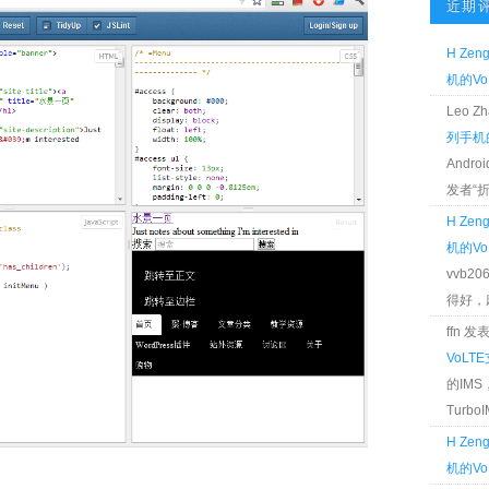
近期
H Zen
机的Vo
Leo 
列手机的
Andr
发者“折腾
H Zen
机的Vo
vvb2
得好，麻 
ffn 
VoLT
的IM
TurboIM
H Zen
机的Vo