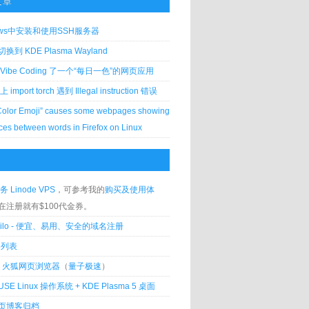
文章
ows中安装和使用SSH服务器
到 KDE Plasma Wayland
Vibe Coding 了一个“每日一色”的网页应用
 上 import torch 遇到 Illegal instruction 错误
Color Emoji” causes some webpages showing
ces between words in Firefox on Linux
务 Linode VPS
，可参考我的
购买及使用体
在注册就有$100代金券。
silo - 便宜、易用、安全的域名注册
客列表
lla 火狐网页浏览器
（
量子极速
）
USE Linux 操作系统 + KDE Plasma 5 桌面
页博客归档