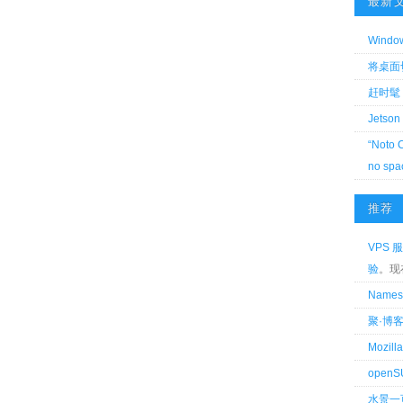
最新
Wind
将桌面切换
赶时髦 
Jetson
“Noto 
no spa
推荐
VPS 服
验
。现
Name
聚·博
Mozi
openS
水景一