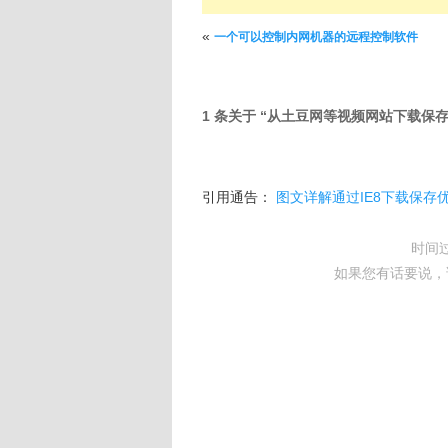
文章导航
«
一个可以控制内网机器的远程控制软件
1 条关于 “
从土豆网等视频网站下载保
引用通告：
图文详解通过IE8下载保存优
时间
如果您有话要说，