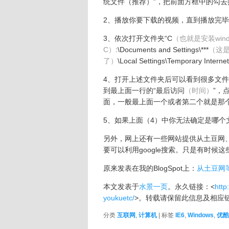
统文件（推荐）”，把前面方框中的勾去
2、播放你要下载的视频，直到播放完
3、依次打开文件夹“C
（也就是安装wi
C）
:\Documents and Settings\***
（这
了）
\Local Settings\Temporary 
4、打开上述文件夹后可以看到很多文
到最上面一行的“最后访问
（时间）
”，
面，一般最上面一个或者第二个就是那个视
5、如果上面（4）中你无法确定是哪
另外，网上还有一些网站提供从土豆网
要可以利用google搜索。只是有时
原来发表在我的BlogSpot上：
从土豆网
本文发表于
水景一页
。永久链接：<
http
youkuetc/
>。转载请保留此信息及相应
分类
互联网
,
计算机
| 标签
IE6
,
Windows
,
优酷