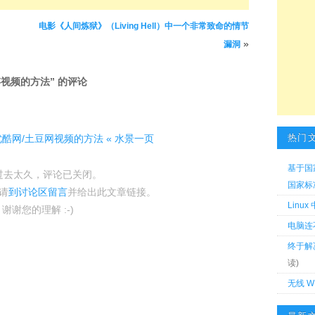
电影《人间炼狱》（Living Hell）中一个非常致命的情节
»
漏洞
存视频的方法
” 的评论
热门
酷网/土豆网视频的方法 « 水景一页
基于国
过去太久，评论已关闭。
国家标准 
请
到讨论区留言
并给出此文章链接。
Linu
谢谢您的理解 :-)
电脑连
终于解
读)
无线 W