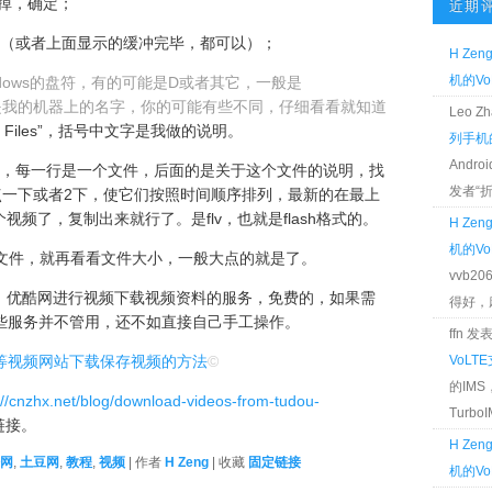
掉，确定；
近期
毕（或者上面显示的缓冲完毕，都可以）；
H Zen
机的Vo
ndows的盘符，有的可能是D或者其它，一般是
是我的机器上的名字，你的可能有些不同，仔细看看就知道
Leo 
Internet Files”，括号中文字是我做的说明。
列手机的
Andr
件，每一行是一个文件，后面的是关于这个文件的说明，找
发者“折腾
点一下或者2下，使它们按照时间顺序排列，最新的在最上
频了，复制出来就行了。是flv，也就是flash格式的。
H Zen
机的Vo
个文件，就再看看文件大小，一般大点的就是了。
vvb2
、优酷网进行视频下载视频资料的服务，免费的，如果需
得好，麻 
候这些服务并不管用，还不如直接自己手工操作。
ffn 
等视频网站下载保存视频的方法
©
VoLT
的IM
://cnzhx.net/blog/download-videos-from-tudou-
TurboIM
链接。
H Zen
网
,
土豆网
,
教程
,
视频
| 作者
H Zeng
| 收藏
固定链接
机的Vo