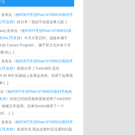
评论
g
发表在《
免ROOT开启Pixel 6/7/8/9/10系列手
LTE支持
》好分享！我还不知道这事儿呢 :)
Zhang 发表在《
免ROOT开启Pixel 6/7/8/9/10系
VoLTE支持
》今天才意识到，该版本属于
oid 的 Canary Program， 属于官方允许各个开
”的 [...]
g
发表在《
免ROOT开启Pixel 6/7/8/9/10系列手
LTE支持
》谢谢分享 :) TurboIMS 是在
060 的 IMS 的基础上发展起来的。你用了如果觉
[...]
发表在《
免ROOT开启Pixel 6/7/8/9/10系列手机的
E支持
》目前已经按照最新更新使用了vvb2060
S，能够正常使用。后来Gemini推荐了一个
S， [...]
g
发表在《
免ROOT开启Pixel 6/7/8/9/10系列手
LTE支持
》多谢补充 我这边暂时还没遇到问题