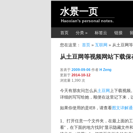
跳转至正文
水景一页
Haoxian's personal notes.
主菜单
首页
分类 »
标签云
链接
您在这里：
首页
»
互联网
»
从土豆网等
从土豆网等视频网站下载保
发表于
2009-09-06
作者
H Zeng
更新于
2014-10-12
浏览量 1,390 次
今天有朋友问怎么从
土豆网
上下载视频
详细的写写给她，顺便在这里记下来，
如果你使用的是IE8，请查看
图文详解通
1、打开任意一个文件夹，在最上面的工
看”，在下面的地方找到“显示隐藏文件