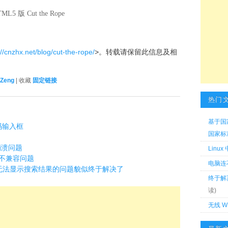
 版 Cut the Rope
://cnzhx.net/blog/cut-the-rope/
>。转载请保留此信息及相
 Zeng
| 收藏
固定链接
热门
基于国
码输入框
国家标准 
崩溃问题
Linu
站不兼容问题
电脑连
E 下无法显示搜索结果的问题貌似终于解决了
终于解
读)
无线 W