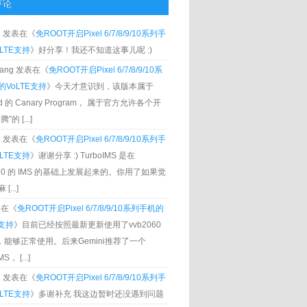
评论
g
发表在《
免ROOT开启Pixel 6/7/8/9/10系列手
LTE支持
》好分享！我还不知道这事儿呢 :)
Zhang 发表在《
免ROOT开启Pixel 6/7/8/9/10系
VoLTE支持
》今天才意识到，该版本属于
oid 的 Canary Program， 属于官方允许各个开
”的 [...]
g
发表在《
免ROOT开启Pixel 6/7/8/9/10系列手
LTE支持
》谢谢分享 :) TurboIMS 是在
060 的 IMS 的基础上发展起来的。你用了如果觉
[...]
发表在《
免ROOT开启Pixel 6/7/8/9/10系列手机的
E支持
》目前已经按照最新更新使用了vvb2060
S，能够正常使用。后来Gemini推荐了一个
S， [...]
g
发表在《
免ROOT开启Pixel 6/7/8/9/10系列手
LTE支持
》多谢补充 我这边暂时还没遇到问题