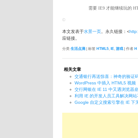
需要 IE9 才能继续玩的 HTML5
©
本文发表于
水景一页
。永久链接：<
http
应链接。
分类
生活点滴
| 标签
HTML5
,
IE
,
游戏
| 作者
H
相关文章
交通银行再送惊喜：神奇的验证
WordPress 中插入 HTML5 视频
交行网银在 IE 11 中又遇浏览器
利用 IE 的开发人员工具解决网
Google 自定义搜索引擎在 I