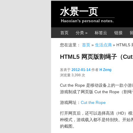
跳转至正文
水景一页
Haoxian's personal notes.
主菜单
首页
分类 »
标签云
链接
您在这里：
首页
»
生活点滴
»
HTML5
HTML5 网页版割绳子（Cut 
发表于
2012-01-14
作者
H Zeng
2012-01-14
浏览量 3,398 次
Cut the Rope 是移动设备上的一款小
游戏制成了网页版 Cut the Rope（割绳子
游戏网址：
Cut the Rope
打开网页后，还可以选择高清（HD）模
种模式，游戏载入都不是特别快。开始界
的截图。