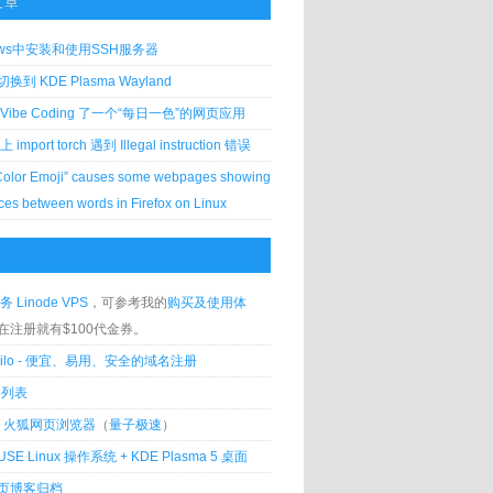
文章
ows中安装和使用SSH服务器
到 KDE Plasma Wayland
Vibe Coding 了一个“每日一色”的网页应用
 上 import torch 遇到 Illegal instruction 错误
Color Emoji” causes some webpages showing
ces between words in Firefox on Linux
务 Linode VPS
，可参考我的
购买及使用体
在注册就有$100代金券。
silo - 便宜、易用、安全的域名注册
客列表
lla 火狐网页浏览器
（
量子极速
）
USE Linux 操作系统 + KDE Plasma 5 桌面
页博客归档