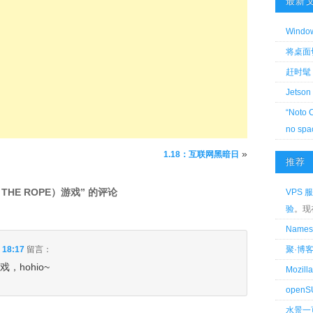
最新
Wind
将桌面切换
赶时髦 
Jetson
“Noto 
no spa
»
1.18：互联网黑暗日
推荐
THE ROPE）游戏
” 的评论
VPS 服
验
。现
Name
 18:17
留言：
聚·博
戏，hohio~
Mozi
openS
水景一