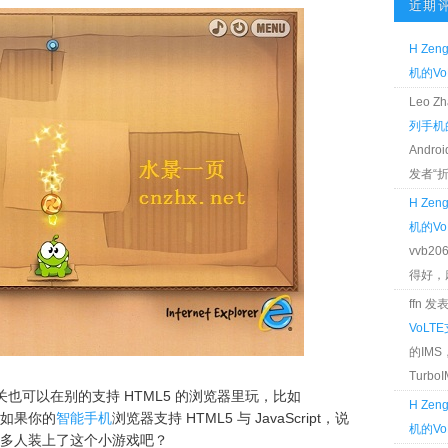
近期
H Zen
机的Vo
Leo 
列手机的
Andr
发者“折腾
H Zen
机的Vo
vvb2
得好，麻 
ffn 
VoLT
的IM
TurboIM
关也可以在别的支持 HTML5 的浏览器里玩，比如
H Zen
 等。如果你的
智能手机
浏览器支持 HTML5 与 JavaScript，说
机的Vo
更多人装上了这个小游戏吧？