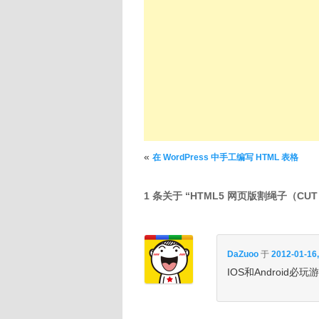
文章导航
«
在 WordPress 中手工编写 HTML 表格
1 条关于 “
HTML5 网页版割绳子（CUT 
DaZuoo
于
2012-01-16,
IOS和Android必玩游