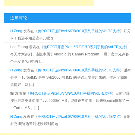
近期评论
H Zeng
发表在《
免ROOT开启Pixel 6/7/8/9/10系列手机的VoLTE支持
》好分
享！我还不知道这事儿呢 :)
Leo Zhang 发表在《
免ROOT开启Pixel 6/7/8/9/10系列手机的VoLTE支持
》
今天才意识到，该版本属于Android 的 Canary Program， 属于官方允许各
个开发者“折腾”的 [...]
H Zeng
发表在《
免ROOT开启Pixel 6/7/8/9/10系列手机的VoLTE支持
》谢谢
分享 :) TurboIMS 是在 vvb2060 的 IMS 的基础上发展起来的。你用了如果
觉得好，麻 [...]
ffn 发表在《
免ROOT开启Pixel 6/7/8/9/10系列手机的VoLTE支持
》目前已经
按照最新更新使用了vvb2060的IMS，能够正常使用。后来Gemini推荐了一
个TurboIMS， [...]
H Zeng
发表在《
免ROOT开启Pixel 6/7/8/9/10系列手机的VoLTE支持
》多谢
补充 我这边暂时还没遇到问题