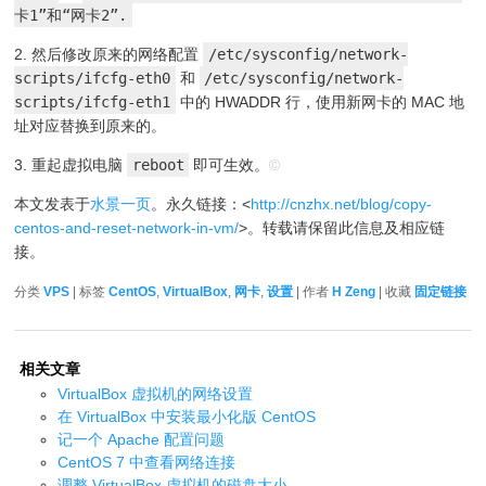
卡1”和“网卡2”.
2. 然后修改原来的网络配置
/etc/sysconfig/network-
scripts/ifcfg-eth0
和
/etc/sysconfig/network-
scripts/ifcfg-eth1
中的 HWADDR 行，使用新网卡的 MAC 地
址对应替换到原来的。
3. 重起虚拟电脑
reboot
即可生效。
©
本文发表于
水景一页
。永久链接：<
http://cnzhx.net/blog/copy-
centos-and-reset-network-in-vm/
>。转载请保留此信息及相应链
接。
分类
VPS
| 标签
CentOS
,
VirtualBox
,
网卡
,
设置
| 作者
H Zeng
| 收藏
固定链接
相关文章
VirtualBox 虚拟机的网络设置
在 VirtualBox 中安装最小化版 CentOS
记一个 Apache 配置问题
CentOS 7 中查看网络连接
调整 VirtualBox 虚拟机的磁盘大小