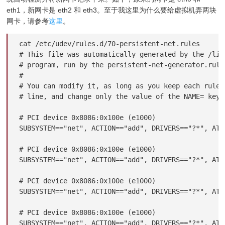
eth1，新网卡是 eth2 和 eth3。至于我这里为什么要给虚拟机弄两块
网卡，请参考
这里
。
cat /etc/udev/rules.d/70-persistent-net.rules

# This file was automatically generated by the /lib
# program, run by the persistent-net-generator.rules
#

# You can modify it, as long as you keep each rule o
# line, and change only the value of the NAME= key.

# PCI device 0x8086:0x100e (e1000)

SUBSYSTEM=="net", ACTION=="add", DRIVERS=="?*", ATT
# PCI device 0x8086:0x100e (e1000)

SUBSYSTEM=="net", ACTION=="add", DRIVERS=="?*", ATT
# PCI device 0x8086:0x100e (e1000)

SUBSYSTEM=="net", ACTION=="add", DRIVERS=="?*", ATT
# PCI device 0x8086:0x100e (e1000)

SUBSYSTEM=="net", ACTION=="add", DRIVERS=="?*", ATT