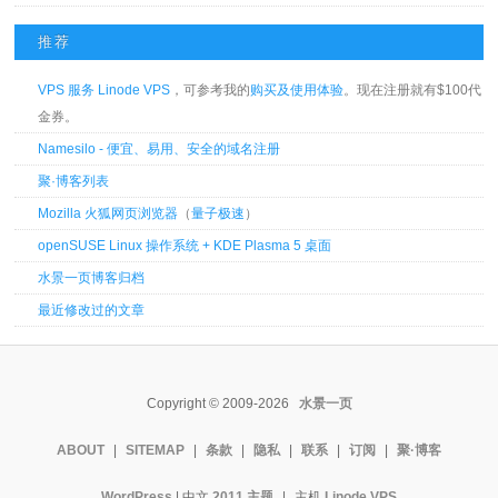
推荐
VPS 服务 Linode VPS
，可参考我的
购买及使用体验
。现在注册就有$100代
金券。
Namesilo - 便宜、易用、安全的域名注册
聚·博客列表
Mozilla 火狐网页浏览器
（
量子极速
）
openSUSE Linux 操作系统 + KDE Plasma 5 桌面
水景一页博客归档
最近修改过的文章
Copyright © 2009-2026
水景一页
ABOUT
|
SITEMAP
|
条款
|
隐私
|
联系
|
订阅
|
聚·博客
WordPress
| 中文
2011 主题
|
主机
Linode VPS