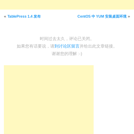
文章导航
«
»
TablePress 1.4 发布
CentOS 中 YUM 安装桌面环境
时间过去太久，评论已关闭。
如果您有话要说，请
到讨论区留言
并给出此文章链接。
谢谢您的理解 :-)