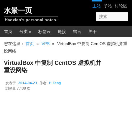
跳转至正文
网站导航
主站
子站
讨论区
水景一页
Haoxian's personal notes.
主菜单
首页
分类 »
标签云
链接
留言
关于
您在这里：
首页
»
VPS
»
VirtualBox 中复制 CentOS 虚拟机并重
设网络
VirtualBox 中复制 CentOS 虚拟机并
重设网络
发表于
2014-04-23
作者
H Zeng
2014-04-23
浏览量 7,438 次