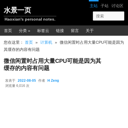
跳转至正文
网站导航
主站
子站
讨论区
水景一页
Haoxian's personal notes.
主菜单
首页
分类 »
标签云
链接
留言
关于
您在这里：
首页
»
计算机
»
微信闲置时占用大量CPU可能是因为
其缓存的内容有问题
微信闲置时占用大量CPU可能是因为其
缓存的内容有问题
发表于
2022-08-05
作者
H Zeng
2022-08-05
浏览量 6,016 次