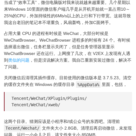
当成了“效率工具”，微信电脑版对我来说就越来越重要。几个星期以
来Windows 10里面的微信客户端几乎是从开机开始就一直占用10～
25%的CPU，外加持续性的6Mb/s以上的上行和下行带宽。这就导致
我这台老旧的笔记本不堪重负，风扇轰鸣，外加C面烤手。
占用大量 CPU 的进程有时候是 WeChat，大部分时候是
WeChatBrowser。WeChatBrowser 进程多的时候有 24 个。有时候
选择退出微信，任务栏显示关闭了，但是任务管理器里显示
WeChatBrowser 还在运行。上网搜了几次，在 V2EX 上发现有人遇
到
类似的问题
，但是没说解决方案。我自己重新安装过微信，解决不
了问题。
关闭微信后清理其插件缓存。目前使用的微信版本是 3.7.5.23。清空
的缓存文件夹在 Windows 的缓存目录
%AppData%
里面，包括，
Tencent/WeChat/XPlugin/Plugins/

Tencent/WeChat/xweb/
这两个目录。猜测应该是小程序和/或公众号的东西吧。清理前
Tecent/Wechat/
文件夹大小 2.8GB。清理后再启动微信，未发现
问题。运行一小会儿之后，该文件夹大小 850MB。