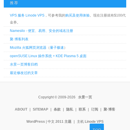
推荐
VPS 服务 Linode VPS
，可参考我的
购买及使用体验
。现在注册就有$100代
金券。
Namesilo - 便宜、易用、安全的域名注册
聚·博客列表
Mozilla 火狐网页浏览器
（
量子极速
）
openSUSE Linux 操作系统 + KDE Plasma 5 桌面
水景一页博客归档
最近修改过的文章
Copyright © 2009-2026
水景一页
ABOUT
|
SITEMAP
|
条款
|
隐私
|
联系
|
订阅
|
聚·博客
WordPress
| 中文
2011 主题
|
主机
Linode VPS