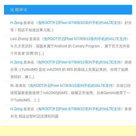
近期评论
H Zeng
发表在《
免ROOT开启Pixel 6/7/8/9/10系列手机的VoLTE支持
》好分
享！我还不知道这事儿呢 :)
Leo Zhang 发表在《
免ROOT开启Pixel 6/7/8/9/10系列手机的VoLTE支持
》
今天才意识到，该版本属于Android 的 Canary Program， 属于官方允许各
个开发者“折腾”的 [...]
H Zeng
发表在《
免ROOT开启Pixel 6/7/8/9/10系列手机的VoLTE支持
》谢谢
分享 :) TurboIMS 是在 vvb2060 的 IMS 的基础上发展起来的。你用了如果
觉得好，麻 [...]
ffn 发表在《
免ROOT开启Pixel 6/7/8/9/10系列手机的VoLTE支持
》目前已经
按照最新更新使用了vvb2060的IMS，能够正常使用。后来Gemini推荐了一
个TurboIMS， [...]
H Zeng
发表在《
免ROOT开启Pixel 6/7/8/9/10系列手机的VoLTE支持
》多谢
补充 我这边暂时还没遇到问题