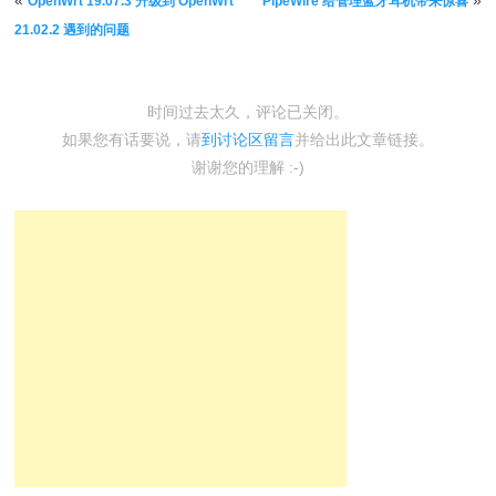
文章导航
«
»
OpenWrt 19.07.3 升级到 OpenWrt
PipeWire 给管理蓝牙耳机带来惊喜
21.02.2 遇到的问题
时间过去太久，评论已关闭。
如果您有话要说，请
到讨论区留言
并给出此文章链接。
谢谢您的理解 :-)