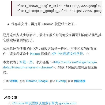
"last_known_google_url": "https://www.google.co
"last_prompted_google_url": "https://www.googl
保存该文件，再打开 Chrome 就已经生效了。
还是这种方式比较靠谱，最近有很长时间都没有再遇到自动转换到其
它搜索域名的情况了。
如果你还在使用 Win XP，修改方法是一样的。至于相应的配置文
件，请参考评论中
Haitao
提供的
XP 中的配置文件路径
。
©
本文发表于
水景一页
。永久链接：<
http://cnzhx.net/blog/change-
default-search-engine-in-chrome/
>。转载请保留此信息及相应链
接。
分类
计算机
| 标签
Chrome
,
Google
| 作者
H Zeng
| 收藏
固定链接
相关文章
Chrome 中设置默认搜索引擎为 google.com