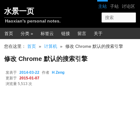
跳转至正文
网站导航
主站
子站
讨论区
水景一页
Haoxian's personal notes.
主菜单
首页
分类 »
标签云
链接
留言
关于
您在这里：
首页
»
计算机
»
修改 Chrome 默认的搜索引擎
修改 Chrome 默认的搜索引擎
发表于
2014-03-22
作者
H Zeng
更新于
2015-01-07
浏览量 5,513 次