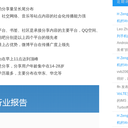
近期
的分享量呈长尾分布
H Zen
、社交网络、音乐等站点内容的社会化传播能力强
机的Vo
Leo 
平台、书签、社区是承接分享内容的主要平台，QQ空间、
列手机的
贴吧分别是以上四个平台的领先者
Andr
数量上占优势，微博平台在传播广度上领先
发者“折腾
H Zen
在早上11点达到顶峰
机的Vo
分享，分享用户年龄集中在14-28岁
vvb2
学历最多，主要分布在华东、华北等
得好，麻 
ffn 
VoLT
的IM
TurboIM
H Zen
机的Vo