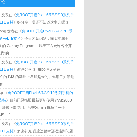
评论
g
发表在《
免ROOT开启Pixel 6/7/8/9/10系列手
LTE支持
》好分享！我还不知道这事儿呢 :)
Zhang 发表在《
免ROOT开启Pixel 6/7/8/9/10系
VoLTE支持
》今天才意识到，该版本属于
oid 的 Canary Program， 属于官方允许各个开
”的 [...]
g
发表在《
免ROOT开启Pixel 6/7/8/9/10系列手
LTE支持
》谢谢分享 :) TurboIMS 是在
060 的 IMS 的基础上发展起来的。你用了如果觉
[...]
发表在《
免ROOT开启Pixel 6/7/8/9/10系列手机的
E支持
》目前已经按照最新更新使用了vvb2060
S，能够正常使用。后来Gemini推荐了一个
S， [...]
g
发表在《
免ROOT开启Pixel 6/7/8/9/10系列手
LTE支持
》多谢补充 我这边暂时还没遇到问题