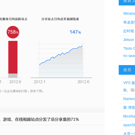
最新
Wind
将桌面切换
赶时髦 
Jetson
“Noto 
no spa
推荐
VPS 服
验
。现
Name
聚·博
Mozi
openS
水景一