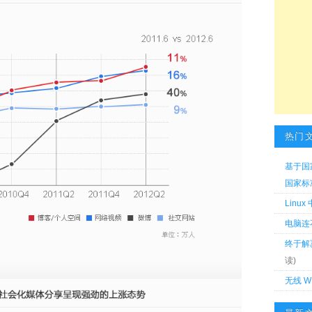
热门
基于国
国家标准 
Linu
电脑连
终于解
读)
无线 W