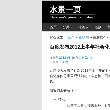
跳转至正文
水景一页
Haoxian's personal notes.
主菜单
首页
分类 »
标签云
链接
您在这里：
首页
»
互联网
»
百度发布2
百度发布2012上半年社会
发表于
2012-08-16
作者
H Zeng
2012-08-16
浏览量 734 次
百度今天发布了针对2012年上半年的社
会化媒体分享呈现强劲的上涨态势；日
长。
报告的主要结论有：
站点
从整体上看：搜索服务、社