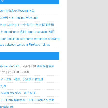
文章
ows中安装和使用SSH服务器
到 KDE Plasma Wayland
Vibe Coding 了一个“每日一色”的网页应用
 上 import torch 遇到 Illegal instruction 错误
Color Emoji” causes some webpages showing
ces between words in Firefox on Linux
务 Linode VPS
，可参考我的
购买及使用体
在注册就有$100代金券。
silo - 便宜、易用、安全的域名注册
客列表
lla 火狐网页浏览器
（
量子极速
）
USE Linux 操作系统 + KDE Plasma 5 桌面
页博客归档