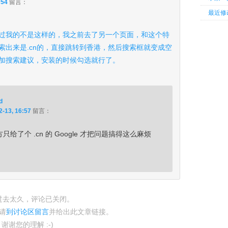
:54
留言：
最近修
过我的不是这样的，我之前去了另一个页面，和这个特
索出来是.cn的，直接跳转到香港，然后搜索框就变成空
加搜索建议，安装的时候勾选就行了。
d
2-13, 16:57
留言：
给了个 .cn 的 Google 才把问题搞得这么麻烦
过去太久，评论已关闭。
请
到讨论区留言
并给出此文章链接。
谢谢您的理解 :-)