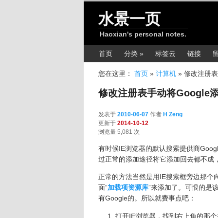
跳转至正文
水景一页
Haoxian's personal notes.
主菜单
首页
分类 »
标签云
链接
您在这里：
首页
»
计算机
»
修改注册表
修改注册表手动将Google
发表于
2010-06-07
作者
H Zeng
更新于
2014-10-12
浏览量 5,081 次
有时候IE浏览器的默认搜索提供商Goo
过正常的添加途径将它添加回去都不成
正常的方法当然是用IE搜索框旁边那个
面“
加载项资源库
”来添加了。可恨的是
有Google的。所以就费事点吧：
打开IE浏览器，找到右上角的那