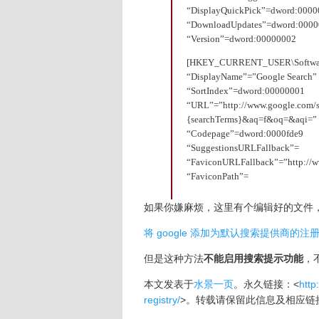
“DisplayQuickPick”=dword:000
“DownloadUpdates”=dword:000
“Version”=dword:00000002
[HKEY_CURRENT_USER\Software\M
“DisplayName”=”Google Search”
“SortIndex”=dword:00000001
“URL”=”http://www.google.com/
{searchTerms}&aq=f&oq=&aqi=”
“Codepage”=dword:0000fde9
“SuggestionsURLFallback”=
“FaviconURLFallback”=”http://w
“FaviconPath”=
如果你嫌麻烦，这里有个编辑好的文件
将 google 添加为默认搜索提供商的注
但是这种方法
不能启用搜索提示功能
，
本文发表于
水景一页
。永久链接：<
http
registry/
>。转载请保留此信息及相应链