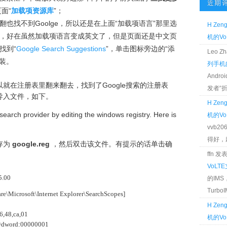
近期
面“
加载项资源库
”；
也找不到Goolge，所以还是在上面“加载项语言”那里选
H Zen
文页面吧，好在虽然加载项语言变成英文了，但是页面还是中文页
机的Vo
找到“
Google Search Suggestions
”，单击图标旁边的“添
Leo 
安装。
列手机的
Andr
就在注册表里翻来翻去，找到了Google搜索的注册表
发者“折腾
导入文件，如下。
H Zen
search provider by editing the windows registry. Here is
机的Vo
vvb2
得好，麻 
存为
google.reg
，然后双击该文件。有提示的话单击确
ffn 
VoLT
5.00
的IM
TurboIM
icrosoft\Internet Explorer\SearchScopes]
H Zen
6,48,ca,01
机的Vo
”=dword:00000001