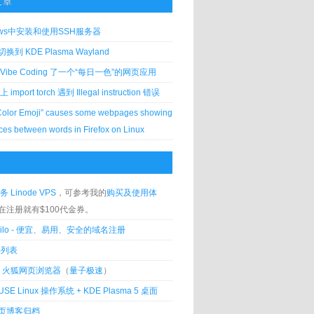
文章
ows中安装和使用SSH服务器
到 KDE Plasma Wayland
Vibe Coding 了一个“每日一色”的网页应用
 上 import torch 遇到 Illegal instruction 错误
Color Emoji” causes some webpages showing
ces between words in Firefox on Linux
务 Linode VPS
，可参考我的
购买及使用体
在注册就有$100代金券。
silo - 便宜、易用、安全的域名注册
客列表
lla 火狐网页浏览器
（
量子极速
）
USE Linux 操作系统 + KDE Plasma 5 桌面
页博客归档