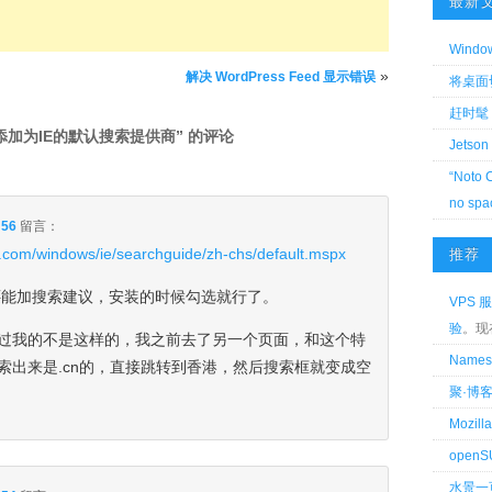
最新
Wind
»
解决 WordPress Feed 显示错误
将桌面切换
赶时髦 
添加为IE的默认搜索提供商
” 的评论
Jetson
“Noto 
no spa
:56
留言：
t.com/windows/ie/searchguide/zh-chs/default.mspx
推荐
。还能加搜索建议，安装的时候勾选就行了。
VPS 服
验
。现
过我的不是这样的，我之前去了另一个页面，和这个特
Name
索出来是.cn的，直接跳转到香港，然后搜索框就变成空
聚·博
Mozi
openS
水景一