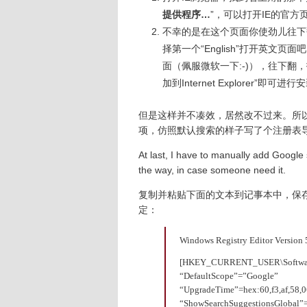
提供程序…
”，可以打开IE的官方页
不幸的是在这个页面你使劲儿往下翻
择第一个“English”打开英
面（佩服微软一下:-)），往下翻，
加到Internet Explorer”即可进行
但是这样并不凑效，居然改不过来。所以
项，仿照默认搜索的样子写了个注册表
At last, I have to manually add Google 
the way, in case someone need it.
复制并粘贴下面的文本到记事本中，保
定：
Windows Registry Editor Version 
[HKEY_CURRENT_USER\Software\M
“DefaultScope”=”Google”
“UpgradeTime”=hex:60,f3,af,58,0
“ShowSearchSuggestionsGlobal