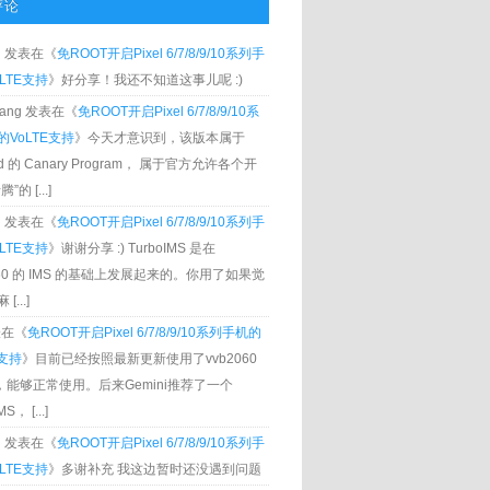
评论
g
发表在《
免ROOT开启Pixel 6/7/8/9/10系列手
LTE支持
》好分享！我还不知道这事儿呢 :)
Zhang 发表在《
免ROOT开启Pixel 6/7/8/9/10系
VoLTE支持
》今天才意识到，该版本属于
oid 的 Canary Program， 属于官方允许各个开
”的 [...]
g
发表在《
免ROOT开启Pixel 6/7/8/9/10系列手
LTE支持
》谢谢分享 :) TurboIMS 是在
060 的 IMS 的基础上发展起来的。你用了如果觉
[...]
发表在《
免ROOT开启Pixel 6/7/8/9/10系列手机的
E支持
》目前已经按照最新更新使用了vvb2060
S，能够正常使用。后来Gemini推荐了一个
S， [...]
g
发表在《
免ROOT开启Pixel 6/7/8/9/10系列手
LTE支持
》多谢补充 我这边暂时还没遇到问题