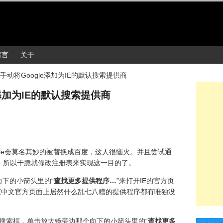
留言
关于
手动将Google添加为IE的默认搜索提供商
添加为IE的默认搜索提供商
gle会莫名其妙的被替换成百度，这人很恼火。并且尝试通
，所以干脆就修改注册表来实现这一目的了。
向下的小箭头里的“
查找更多提供程序…
”来打开IE的官方页
该中文官方页面上居然什么乱七八糟的提供程序都有唯独没
个搜索框，单击放大镜旁边那个向下的小箭头里的“
查找更多