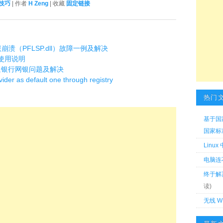
技巧
| 作者
H Zeng
| 收藏
固定链接
E 频繁崩溃（PFLSP.dll）故障一例及解决
及使用说明
用交通银行网银问题及解决
ider as default one through registry
热门
基于国
国家标准 
Linu
电脑连
终于解
读)
无线 W