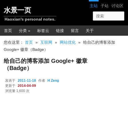
跳转至正文
网站导航
主站
子站
讨论区
水景一页
Haoxian's personal notes.
主菜单
首页
分类 »
标签云
链接
留言
关于
您在这里：
首页
»
互联网
»
网站优化
»
给自己的博客添加
Google+ 徽章（Badge）
给自己的博客添加 Google+ 徽章
（Badge）
发表于
2011-11-18
作者
H Zeng
更新于
2014-04-09
浏览量 1,600 次