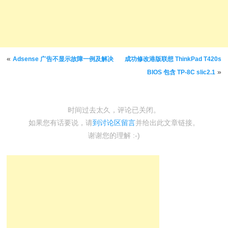
文章导航
«
Adsense 广告不显示故障一例及解决
成功修改港版联想 ThinkPad T420s
»
BIOS 包含 TP-8C slic2.1
时间过去太久，评论已关闭。
如果您有话要说，请
到讨论区留言
并给出此文章链接。
谢谢您的理解 :-)