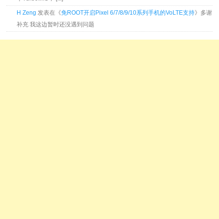
H Zeng
发表在《
免ROOT开启Pixel 6/7/8/9/10系列手机的VoLTE支持
》多谢
补充 我这边暂时还没遇到问题