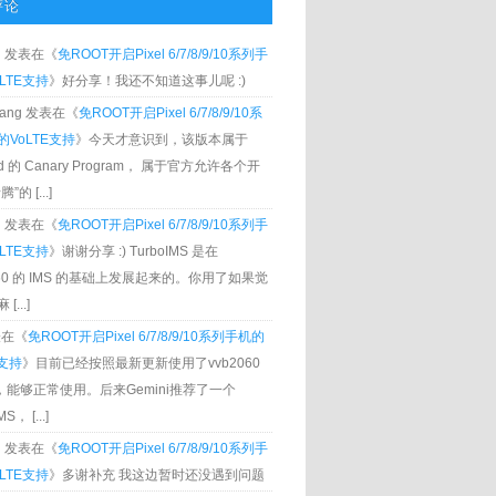
评论
g
发表在《
免ROOT开启Pixel 6/7/8/9/10系列手
LTE支持
》好分享！我还不知道这事儿呢 :)
Zhang 发表在《
免ROOT开启Pixel 6/7/8/9/10系
VoLTE支持
》今天才意识到，该版本属于
oid 的 Canary Program， 属于官方允许各个开
”的 [...]
g
发表在《
免ROOT开启Pixel 6/7/8/9/10系列手
LTE支持
》谢谢分享 :) TurboIMS 是在
060 的 IMS 的基础上发展起来的。你用了如果觉
[...]
发表在《
免ROOT开启Pixel 6/7/8/9/10系列手机的
E支持
》目前已经按照最新更新使用了vvb2060
S，能够正常使用。后来Gemini推荐了一个
S， [...]
g
发表在《
免ROOT开启Pixel 6/7/8/9/10系列手
LTE支持
》多谢补充 我这边暂时还没遇到问题