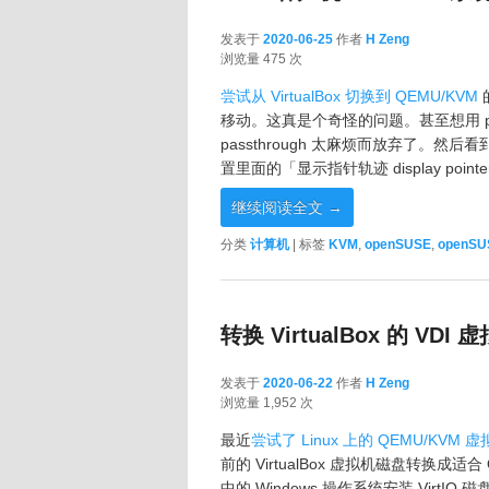
发表于
2020-06-25
作者
H Zeng
2020-06-25
浏览量 475 次
尝试从 VirtualBox 切换到 QEMU/KVM
移动。这真是个奇怪的问题。甚至想用 pa
passthrough 太麻烦而放弃了。然后看
置里面的「显示指针轨迹 display poin
继续阅读全文
→
分类
计算机
|
标签
KVM
,
openSUSE
,
openSU
转换 VirtualBox 的 VDI
发表于
2020-06-22
作者
H Zeng
2020-06-22
浏览量 1,952 次
最近
尝试了 Linux 上的 QEMU/KVM 
前的 VirtualBox 虚拟机磁盘转换成
中的 Windows 操作系统安装 VirtIO