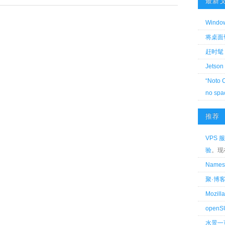
最新
Wind
将桌面切换
赶时髦 
Jetson
“Noto 
no spa
推荐
VPS 服
验
。现
Name
聚·博
Mozi
openS
水景一