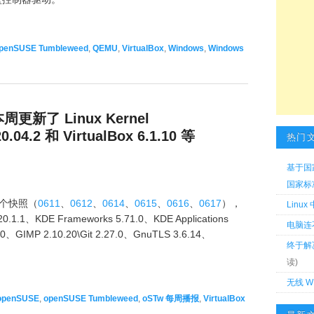
penSUSE Tumbleweed
,
QEMU
,
VirtualBox
,
Windows
,
Windows
本周更新了 Linux Kernel
0.04.2 和 VirtualBox 6.1.10 等
热门
基于国
国家标准 
6 个快照（
0611
、
0612
、
0614
、
0615
、
0616
、
0617
），
Linu
.1.1、KDE Frameworks 5.71.0、KDE Applications
电脑连
.10、GIMP 2.10.20\Git 2.27.0、GnuTLS 3.6.14、
终于解
。
读)
无线 W
openSUSE
,
openSUSE Tumbleweed
,
oSTw 每周播报
,
VirtualBox