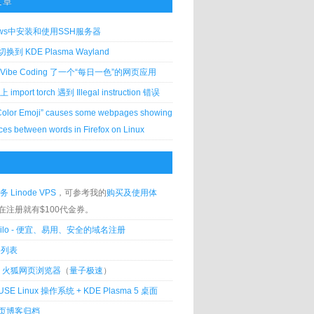
文章
ows中安装和使用SSH服务器
到 KDE Plasma Wayland
Vibe Coding 了一个“每日一色”的网页应用
 上 import torch 遇到 Illegal instruction 错误
Color Emoji” causes some webpages showing
ces between words in Firefox on Linux
务 Linode VPS
，可参考我的
购买及使用体
在注册就有$100代金券。
silo - 便宜、易用、安全的域名注册
客列表
lla 火狐网页浏览器
（
量子极速
）
USE Linux 操作系统 + KDE Plasma 5 桌面
页博客归档