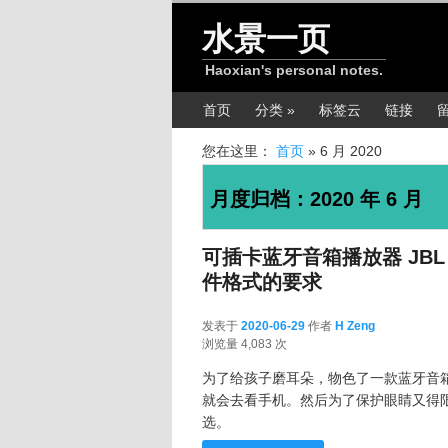
跳转至正文
跳转至边栏
水景一页
Haoxian's personal notes.
主菜单
首页
分类 »
标签云
链接
您在这里：
首页
»
6 月 2020
月度归档：
2020 年 6 月
可插卡蓝牙音箱播放器 JBL G
件格式的要求
发表于
2020-06-29
作者
H Zeng
2020-06-29
浏览量 4,083 次
为了给孩子磨耳朵，物色了一款蓝牙音
就会去看手机。然后为了保护眼睛又得
选。