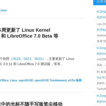
近期
Linux
H Zen
机的Vo
Leo 
本周更新了 Linux Kernel
列手机的
和 LibreOffice 7.0 Beta 等
Andr
发者“折腾
H Zen
机的Vo
3 个快照（
0618
、
0621
、
0622
），主要更新了 Linux
vvb2
LC 3.0.11 和 LibreOffice 7.0 测试版，等等。
得好，麻 
ffn 
VoLT
eOffice
,
Linux
,
openSUSE
,
openSUSE Tumbleweed
,
oSTw 每周
的IM
TurboIM
H Zen
机的Vo
s 系统中的光标不随手写板笔尖移动