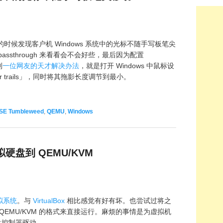
的时候发现客户机 Windows 系统中的光标不随手写板笔尖
ssthrough 来看看会不会好些，最后因为配置
到
一位网友的天才解决办法
，就是打开 Windows 中鼠标设
ter trails」，同时将其拖影长度调节到最小。
SE Tumbleweed
,
QEMU
,
Windows
 虚拟硬盘到 QEMU/KVM
虚拟系统
。与
VirtualBox
相比感觉有好有坏。也尝试过将之
适合 QEMU/KVM 的格式来直接运行。麻烦的事情是为虚拟机
 磁盘控制器驱动。