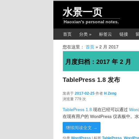
跳转至正文
跳转至边栏
水景一页
Haoxian's personal notes.
主菜单
首页
分类 »
标签云
链接
您在这里：
首页
»
2 月 2017
月度归档：
2017 年 2 月
TablePress 1.8 发布
发表于
2017-02-25
作者
H Zeng
2017-02-25
浏览量 779 次
TablePress 1.8
现在已经可以通过
Wor
在现有用户的 WordPress 仪表板中
继续阅读全文
→
分类
WordPress
|
标签
TablePress
,
WordPr