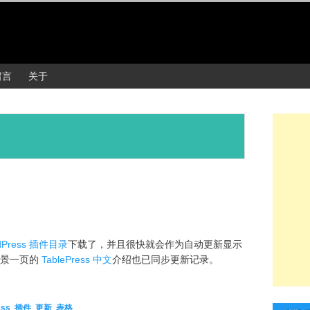
留言
关于
dPress 插件目录
下载了，并且很快就会作为自动更新显示
。水景一页的
TablePress 中文
介绍也已同步更新记录。
ess
,
插件
,
更新
,
表格