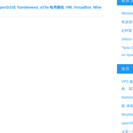
最新
openSUSE Tumbleweed
,
oSTw 每周播报
,
VIM
,
VirtualBox
,
Wine
Wind
将桌面切换
赶时髦 
Jetson
“Noto 
no spa
推荐
VPS 服
验
。现
Name
聚·博
Mozi
openS
水景一