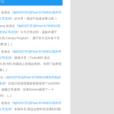
评论
g
发表在《
免ROOT开启Pixel 6/7/8/9/10系列手
LTE支持
》好分享！我还不知道这事儿呢 :)
Zhang 发表在《
免ROOT开启Pixel 6/7/8/9/10系
VoLTE支持
》今天才意识到，该版本属于
oid 的 Canary Program， 属于官方允许各个开
”的 [...]
g
发表在《
免ROOT开启Pixel 6/7/8/9/10系列手
LTE支持
》谢谢分享 :) TurboIMS 是在
060 的 IMS 的基础上发展起来的。你用了如果觉
[...]
发表在《
免ROOT开启Pixel 6/7/8/9/10系列手机的
E支持
》目前已经按照最新更新使用了vvb2060
S，能够正常使用。后来Gemini推荐了一个
S， [...]
g
发表在《
免ROOT开启Pixel 6/7/8/9/10系列手
LTE支持
》多谢补充 我这边暂时还没遇到问题