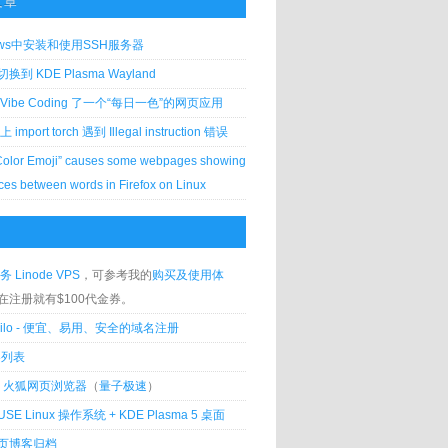
文章
ows中安装和使用SSH服务器
到 KDE Plasma Wayland
Vibe Coding 了一个“每日一色”的网页应用
 上 import torch 遇到 Illegal instruction 错误
Color Emoji” causes some webpages showing
ces between words in Firefox on Linux
务 Linode VPS
，可参考我的
购买及使用体
在注册就有$100代金券。
silo - 便宜、易用、安全的域名注册
客列表
lla 火狐网页浏览器
（
量子极速
）
USE Linux 操作系统 + KDE Plasma 5 桌面
页博客归档