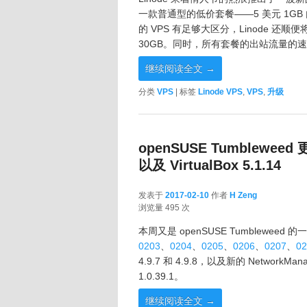
一款普通型的低价套餐——5 美元 1GB 内
的 VPS 有足够大区分，Linode 还顺便将
30GB。同时，所有套餐的出站流量的速度
继续阅读全文
→
分类
VPS
|
标签
Linode VPS
,
VPS
,
升级
openSUSE Tumbleweed
以及 VirtualBox 5.1.14
发表于
2017-02-10
作者
H Zeng
2017-02-10
浏览量 495 次
本周又是 openSUSE Tumblewe
0203
、
0204
、
0205
、
0206
、
0207
、
02
4.9.7 和 4.9.8，以及新的 NetworkMana
1.0.39.1。
继续阅读全文
→