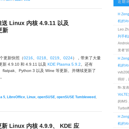
近期
H Zen
机的Vo
推送 Linux 内核 4.9.11 以及
大更新
Leo 
列手机的
Andr
发者“折腾
 5 个更新快照（
0216
、
0218
、
0219
、
0224
），带来了大量
H Zen
新 4.9.10 和 4.9.11 以及
KDE Plasma 5.9.2
。还有
机的Vo
ger、flatpak、Python 3 以及 Wine 等更新。并继续更新了
vvb2
包。
得好，麻 
ffn 
VoLT
a 5
,
LibreOffice
,
Linux
,
openSUSE
,
openSUSE Tumbleweed
,
的IM
TurboIM
H Zen
机的Vo
更新 Linux 内核 4.9.9、 KDE 应