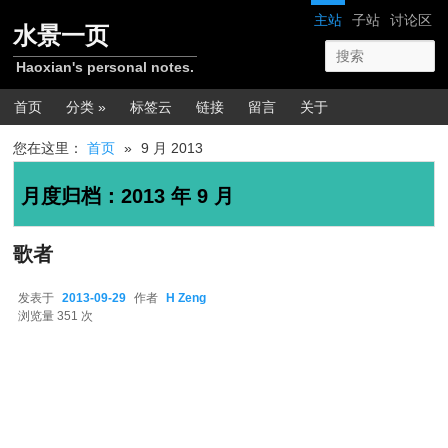
跳转至正文
跳转至边栏
网站导航
主站
子站
讨论区
水景一页
Haoxian's personal notes.
主菜单
首页
分类 »
标签云
链接
留言
关于
您在这里：
首页
»
9 月 2013
月度归档：
2013 年 9 月
歌者
发表于
2013-09-29
作者
H Zeng
2013-09-29
浏览量 351 次