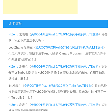
近期评论
H Zeng
发表在《
免ROOT开启Pixel 6/7/8/9/10系列手机的VoLTE支持
》好分
享！我还不知道这事儿呢 :)
Leo Zhang 发表在《
免ROOT开启Pixel 6/7/8/9/10系列手机的VoLTE支持
》
今天才意识到，该版本属于Android 的 Canary Program， 属于官方允许各
个开发者“折腾”的 [...]
H Zeng
发表在《
免ROOT开启Pixel 6/7/8/9/10系列手机的VoLTE支持
》谢谢
分享 :) TurboIMS 是在 vvb2060 的 IMS 的基础上发展起来的。你用了如果
觉得好，麻 [...]
ffn 发表在《
免ROOT开启Pixel 6/7/8/9/10系列手机的VoLTE支持
》目前已经
按照最新更新使用了vvb2060的IMS，能够正常使用。后来Gemini推荐了一
个TurboIMS， [...]
H Zeng
发表在《
免ROOT开启Pixel 6/7/8/9/10系列手机的VoLTE支持
》多谢
补充 我这边暂时还没遇到问题