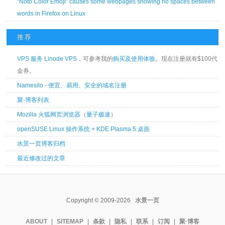
“Noto Color Emoji” causes some webpages showing no spaces between
words in Firefox on Linux
推荐
VPS 服务 Linode VPS
，可参考我的
购买及使用体验
。现在注册就有$100代
金券。
Namesilo - 便宜、易用、安全的域名注册
聚·博客列表
Mozilla 火狐网页浏览器
（
量子极速
）
openSUSE Linux 操作系统 + KDE Plasma 5 桌面
水景一页博客归档
最近修改过的文章
Copyright © 2009-2026
水景一页
ABOUT
|
SITEMAP
|
条款
|
隐私
|
联系
|
订阅
|
聚·博客