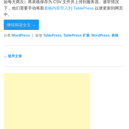
如每天两次）将表格保存为 CSV 文件并上传到服务器。通常情况
下，他们需要手动将新
表格内容导入到 TablePress
以便更新到网页
中。
继续阅读全文
→
分类
WordPress
|
标签
TablePress
,
TablePress 扩展
,
WordPress
,
表格
文章导航
←
较早文章