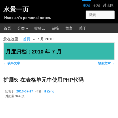
跳转至正文
跳转至边栏
网站导航
主站
子站
讨论区
水景一页
Haoxian's personal notes.
主菜单
首页
分类 »
标签云
链接
留言
关于
您在这里：
首页
»
7 月 2010
月度归档：
2010 年 7 月
文章导航
←
较早文章
较新文章
→
扩展5: 在表格单元中使用PHP代码
发表于
2010-07-17
作者
H Zeng
2010-07-17
浏览量 944 次