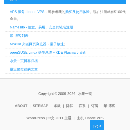
VPS 服务 Linode VPS
，可参考我的
购买及使用体验
。现在注册就有$100代
金券。
Namesilo - 便宜、易用、安全的域名注册
聚·博客列表
Mozilla 火狐网页浏览器
（
量子极速
）
openSUSE Linux 操作系统 + KDE Plasma 5 桌面
水景一页博客归档
最近修改过的文章
Copyright © 2009-2026
水景一页
ABOUT
|
SITEMAP
|
条款
|
隐私
|
联系
|
订阅
|
聚·博客
WordPress
| 中文
2011 主题
|
主机
Linode VPS
TOP