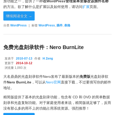
加功能之一，提供了一种
在WordPress管理菜单里修改该插件名称
的方法。欲了解什么是扩展以及如何使用，请访问
扩展
页面。
继续阅读全文
→
分类
WordPress
|
标签
WordPress
,
插件
,
表格
免费光盘刻录软件：Nero BurnLite
发表于
2010-07-13
作者
H Zeng
更新于
2014-10-12
浏览量 1,093 次
大名鼎鼎的光盘刻录软件Nero发布了最新版本的
免费版
光盘刻录软
件
Nero BurnLite
，可以从
Nero官网
直接下载，不过要填写你的邮件
地址。
精简版提供了基本的光盘刻录功能，包含有 CD 和 DVD 的简单数据
刻录和光盘复制功能。对于家庭使用者来说，精简版就足够了，反而
没有那么多的用不上的功能占用系统资源。强烈推荐！