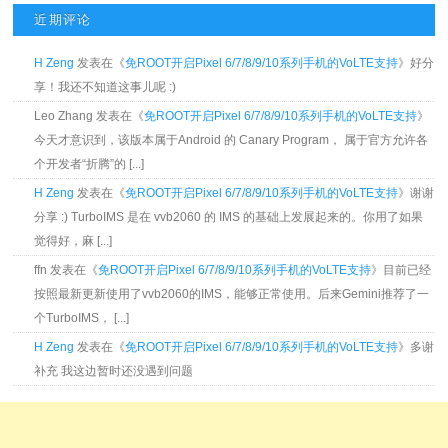
近期评论
H Zeng
发表在《
免ROOT开启Pixel 6/7/8/9/10系列手机的VoLTE支持
》好分
享！我还不知道这事儿呢 :)
Leo Zhang 发表在《
免ROOT开启Pixel 6/7/8/9/10系列手机的VoLTE支持
》
今天才意识到，该版本属于Android 的 Canary Program， 属于官方允许各
个开发者“折腾”的 [...]
H Zeng
发表在《
免ROOT开启Pixel 6/7/8/9/10系列手机的VoLTE支持
》谢谢
分享 :) TurboIMS 是在 vvb2060 的 IMS 的基础上发展起来的。你用了如果
觉得好，麻 [...]
ffn 发表在《
免ROOT开启Pixel 6/7/8/9/10系列手机的VoLTE支持
》目前已经
按照最新更新使用了vvb2060的IMS，能够正常使用。后来Gemini推荐了一
个TurboIMS， [...]
H Zeng
发表在《
免ROOT开启Pixel 6/7/8/9/10系列手机的VoLTE支持
》多谢
补充 我这边暂时还没遇到问题