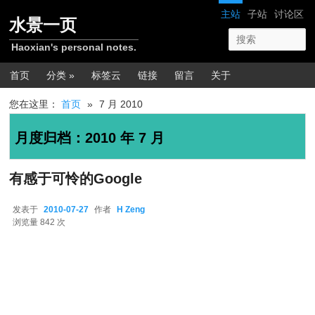
跳转至正文
跳转至边栏
网站导航
主站
子站
讨论区
水景一页
Haoxian's personal notes.
主菜单
首页
分类 »
标签云
链接
留言
关于
您在这里：
首页
»
7 月 2010
月度归档：
2010 年 7 月
有感于可怜的Google
发表于
2010-07-27
作者
H Zeng
2010-07-27
浏览量 842 次