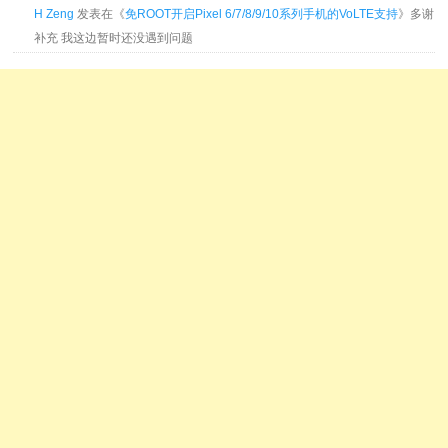
H Zeng
发表在《
免ROOT开启Pixel 6/7/8/9/10系列手机的VoLTE支持
》多谢
补充 我这边暂时还没遇到问题