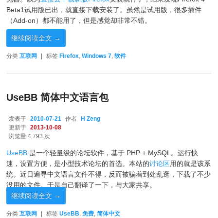
Beta1试用版已出，就直接下载安装了。虽然是试用版，很多插件
（Add-on）都不能用了，但是感觉却非常不错。
继续阅读全文
→
分类
互联网
|
标签
Firefox
,
Windows 7
,
软件
UseBB 简体中文语言包
发表于
2010-07-21
作者
H Zeng
更新于
2013-10-08
浏览量 4,793 次
UseBB
是一个轻量级的论坛软件，基于 PHP + MySQL。运行快
速，设置方便，是小型技术论坛的首选。本站的
讨论区
用的就是该系
统。近日遍寻中文语言文件不得，反而被骗着到处乱逛，下载了不少
没用的文件。于是自己翻译了一下，与大家共享。
继续阅读全文
→
分类
互联网
|
标签
UseBB
,
免费
,
简体中文