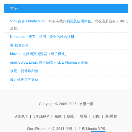
推荐
VPS 服务 Linode VPS
，可参考我的
购买及使用体验
。现在注册就有$100代
金券。
Namesilo - 便宜、易用、安全的域名注册
聚·博客列表
Mozilla 火狐网页浏览器
（
量子极速
）
openSUSE Linux 操作系统 + KDE Plasma 5 桌面
水景一页博客归档
最近修改过的文章
Copyright © 2009-2026
水景一页
ABOUT
|
SITEMAP
|
条款
|
隐私
|
联系
|
订阅
|
聚·博客
WordPress
| 中文
2011 主题
|
主机
Linode VPS