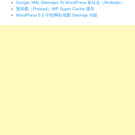
Google XML Sitemaps 与 WordPress 多站点（Multisite）
预加载（Preload）WP Super Cache 缓存
WordPress 5.5 中的网站地图 Sitemap 功能