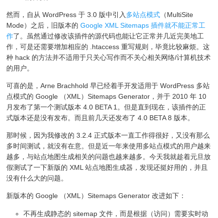
然而，自从 WordPress 于 3.0 版中引入
多站点模式
（MultiSite
Mode）之后，旧版本的
Google XML Sitemaps 插件就不能正常工
作
了。虽然通过修改该插件的源代码也能让它正常并几近完美地工
作，可是还需要增加相应的 .htaccess 重写规则，毕竟比较麻烦。这
种 hack 的方法并不适用于只关心写作而不关心相关网络/计算机技术
的用户。
可喜的是，Arne Brachhold 早已经着手开发适用于 WordPress 多站
点模式的 Google （XML）Sitemaps Generator，并于 2010 年 10
月发布了第一个测试版本 4.0 BETA 1。但是直到现在，该插件的正
式版本还是没有发布。而且前几天还发布了 4.0 BETA 8 版本。
那时候，因为我修改的 3.2.4 正式版本一直工作得很好，又没有那么
多时间测试，就没有在意。但是近一年来使用多站点模式的用户越来
越多，与站点地图生成相关的问题也越来越多。今天我就趁着元旦放
假测试了一下新版的 XML 站点地图生成器，发现还挺好用的，并且
没有什么大的问题。
新版本的 Google （XML）Sitemaps Generator 改进如下：
不再生成静态的 sitemap 文件，而是根据（访问）需要实时动