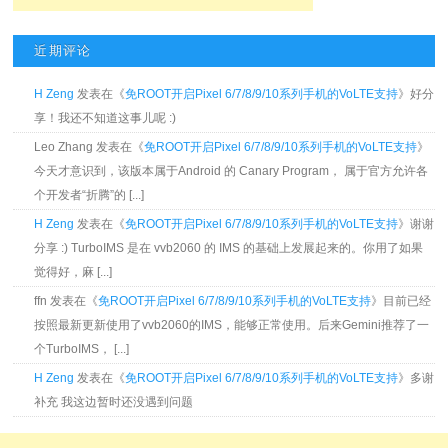
近期评论
H Zeng
发表在《
免ROOT开启Pixel 6/7/8/9/10系列手机的VoLTE支持
》好分
享！我还不知道这事儿呢 :)
Leo Zhang 发表在《
免ROOT开启Pixel 6/7/8/9/10系列手机的VoLTE支持
》
今天才意识到，该版本属于Android 的 Canary Program， 属于官方允许各
个开发者“折腾”的 [...]
H Zeng
发表在《
免ROOT开启Pixel 6/7/8/9/10系列手机的VoLTE支持
》谢谢
分享 :) TurboIMS 是在 vvb2060 的 IMS 的基础上发展起来的。你用了如果
觉得好，麻 [...]
ffn 发表在《
免ROOT开启Pixel 6/7/8/9/10系列手机的VoLTE支持
》目前已经
按照最新更新使用了vvb2060的IMS，能够正常使用。后来Gemini推荐了一
个TurboIMS， [...]
H Zeng
发表在《
免ROOT开启Pixel 6/7/8/9/10系列手机的VoLTE支持
》多谢
补充 我这边暂时还没遇到问题