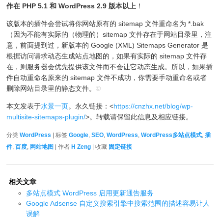
作在 PHP 5.1 和 WordPress 2.9 版本以上
！
该版本的插件会尝试将你网站原有的 sitemap 文件重命名为 *.bak
（因为不能有实际的（物理的）sitemap 文件存在于网站目录里，注
意，前面提到过，新版本的 Google (XML) Sitemaps Generator 是
根据访问请求动态生成站点地图的，如果有实际的 sitemap 文件存
在，则服务器会优先提供该文件而不会让它动态生成。所以，如果插
件自动重命名原来的 sitemap 文件不成功，你需要手动重命名或者
删除网站目录里的静态文件。
©
本文发表于
水景一页
。永久链接：<
https://cnzhx.net/blog/wp-
multisite-sitemaps-plugin/
>。转载请保留此信息及相应链接。
分类
WordPress
| 标签
Google
,
SEO
,
WordPress
,
WordPress多站点模式
,
插
件
,
百度
,
网站地图
| 作者
H Zeng
| 收藏
固定链接
相关文章
多站点模式 WordPress 启用更新通告服务
Google Adsense 自定义搜索引擎中搜索范围的描述容易让人
误解