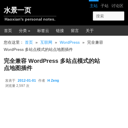
跳转至正文
网站导航
主站
子站
讨论区
水景一页
Haoxian's personal notes.
主菜单
首页
分类 »
标签云
链接
留言
关于
您在这里：
首页
»
互联网
»
WordPress
»
完全兼容
WordPress 多站点模式的站点地图插件
完全兼容 WordPress 多站点模式的站
点地图插件
发表于
2012-01-01
作者
H Zeng
2012-01-01
浏览量 2,597 次