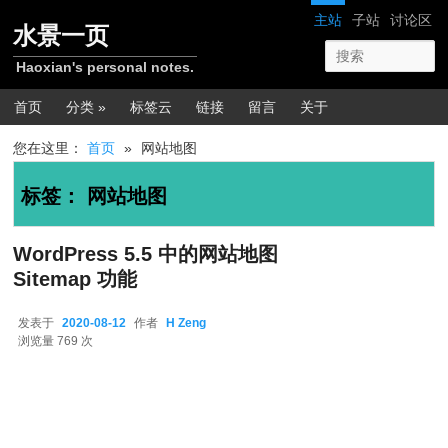
跳转至正文
跳转至边栏
网站导航
主站
子站
讨论区
水景一页
Haoxian's personal notes.
主菜单
首页
分类 »
标签云
链接
留言
关于
您在这里：
首页
»
网站地图
标签：
网站地图
WordPress 5.5 中的网站地图
Sitemap 功能
发表于
2020-08-12
作者
H Zeng
2020-08-12
浏览量 769 次