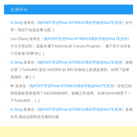
近期评论
H Zeng
发表在《
免ROOT开启Pixel 6/7/8/9/10系列手机的VoLTE支持
》好分
享！我还不知道这事儿呢 :)
Leo Zhang 发表在《
免ROOT开启Pixel 6/7/8/9/10系列手机的VoLTE支持
》
今天才意识到，该版本属于Android 的 Canary Program， 属于官方允许各
个开发者“折腾”的 [...]
H Zeng
发表在《
免ROOT开启Pixel 6/7/8/9/10系列手机的VoLTE支持
》谢谢
分享 :) TurboIMS 是在 vvb2060 的 IMS 的基础上发展起来的。你用了如果
觉得好，麻 [...]
ffn 发表在《
免ROOT开启Pixel 6/7/8/9/10系列手机的VoLTE支持
》目前已经
按照最新更新使用了vvb2060的IMS，能够正常使用。后来Gemini推荐了一
个TurboIMS， [...]
H Zeng
发表在《
免ROOT开启Pixel 6/7/8/9/10系列手机的VoLTE支持
》多谢
补充 我这边暂时还没遇到问题