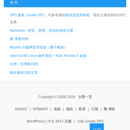
推荐
VPS 服务 Linode VPS
，可参考我的
购买及使用体验
。现在注册就有$100代
金券。
Namesilo - 便宜、易用、安全的域名注册
聚·博客列表
Mozilla 火狐网页浏览器
（
量子极速
）
openSUSE Linux 操作系统 + KDE Plasma 5 桌面
水景一页博客归档
最近修改过的文章
Copyright © 2009-2026
水景一页
ABOUT
|
SITEMAP
|
条款
|
隐私
|
联系
|
订阅
|
聚·博客
WordPress
| 中文
2011 主题
|
主机
Linode VPS
TOP