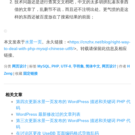
技术问题还是进行查英文文档吧，中文的太多胡拼乱凑东拿西
借的文章了，乱删节不说，而且还不注明出处。更气愤的是这
样的东西还被百度放在了搜索结果的前面；
©
本文发表于
水景一页
。永久链接：<
https://cnzhx.net/blog/right-way-
to-deal-with-php-mysql-chinese-utf8/
>。转载请保留此信息及相应
链接。
分类
网页设计
| 标签
MySQL
,
PHP
,
UTF-8
,
字符集
,
简体中文
,
网页设计
| 作者
H
Zeng
| 收藏
固定链接
相关文章
第四次更新水景一页发布的 WordPress 描述和关键词 PHP 代
码
WordPress 最新修改过的文章列表
第三次更新水景一页发布的 WordPress 描述和关键词 PHP 代
码
在讨论区更改 UseBB 页面编码格式导致乱码