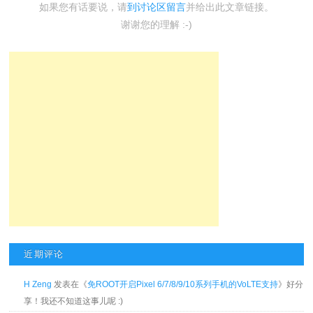
如果您有话要说，请
到讨论区留言
并给出此文章链接。
谢谢您的理解 :-)
近期评论
H Zeng
发表在《
免ROOT开启Pixel 6/7/8/9/10系列手机的VoLTE支持
》好分
享！我还不知道这事儿呢 :)