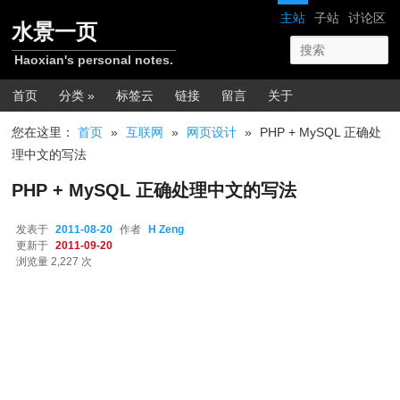
跳转至正文
网站导航
主站
子站
讨论区
水景一页
Haoxian's personal notes.
主菜单
首页
分类 »
标签云
链接
留言
关于
您在这里：
首页
»
互联网
»
网页设计
»
PHP + MySQL 正确处
理中文的写法
PHP + MySQL 正确处理中文的写法
发表于
2011-08-20
作者
H Zeng
更新于
2011-09-20
浏览量 2,227 次