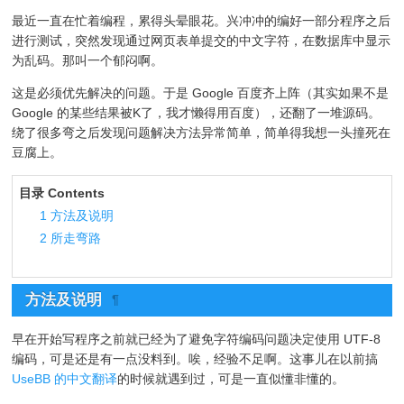
最近一直在忙着编程，累得头晕眼花。兴冲冲的编好一部分程序之后
进行测试，突然发现通过网页表单提交的中文字符，在数据库中显示
为乱码。那叫一个郁闷啊。
这是必须优先解决的问题。于是 Google 百度齐上阵（其实如果不是
Google 的某些结果被K了，我才懒得用百度），还翻了一堆源码。
绕了很多弯之后发现问题解决方法异常简单，简单得我想一头撞死在
豆腐上。
目录 Contents
1
方法及说明
2
所走弯路
方法及说明
¶
早在开始写程序之前就已经为了避免字符编码问题决定使用 UTF-8
编码，可是还是有一点没料到。唉，经验不足啊。这事儿在以前搞
UseBB 的中文翻译
的时候就遇到过，可是一直似懂非懂的。