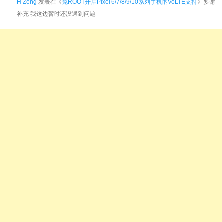
H Zeng
发表在《
免ROOT开启Pixel 6/7/8/9/10系列手机的VoLTE支持
》多谢
补充 我这边暂时还没遇到问题