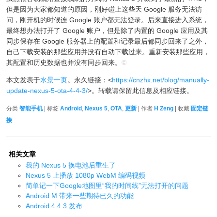
但是因为大家都知道的原因，刚好碰上这些天 Google 服务无法访
问，刚开机的时候连 Google 账户都无法登录。后来直接进入系统，
最终想办法打开了 Google 账户，但是除了内置的 Google 应用及其
同步保存在 Google 服务器上的配置和记录最后都同步回来了之外，
自己下载安装的那些应用并没有自动下载过来。重新安装那些应用，
其配置和历史数据也并没有同步回来。
©
本文发表于
水景一页
。永久链接：<
https://cnzhx.net/blog/manually-
update-nexus-5-ota-4-4-3/
>。转载请保留此信息及相应链接。
分类
智能手机
| 标签
Android
,
Nexus 5
,
OTA
,
更新
| 作者
H Zeng
| 收藏
固定链
接
相关文章
我的 Nexus 5 换电池后重生了
Nexus 5 上播放 1080p WebM 编码视频
简单记一下Google地图里“我的时间线”无法打开的问题
Android M 带来一些期待已久的功能
Android 4.4.3 发布