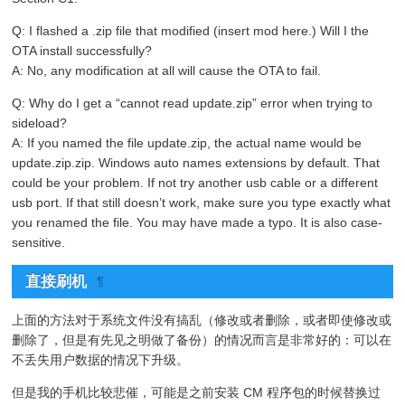
Q: I flashed a .zip file that modified (insert mod here.) Will I the
OTA install successfully?
A: No, any modification at all will cause the OTA to fail.
Q: Why do I get a “cannot read update.zip” error when trying to
sideload?
A: If you named the file update.zip, the actual name would be
update.zip.zip. Windows auto names extensions by default. That
could be your problem. If not try another usb cable or a different
usb port. If that still doesn’t work, make sure you type exactly what
you renamed the file. You may have made a typo. It is also case-
sensitive.
直接刷机
¶
上面的方法对于系统文件没有搞乱（修改或者删除，或者即使修改或
删除了，但是有先见之明做了备份）的情况而言是非常好的：可以在
不丢失用户数据的情况下升级。
但是我的手机比较悲催，可能是之前安装 CM 程序包的时候替换过