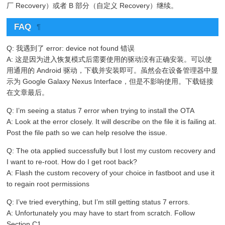
厂 Recovery）或者 B 部分（自定义 Recovery）继续。
FAQ
¶
Q: 我遇到了 error: device not found 错误
A: 这是因为进入恢复模式后需要使用的驱动没有正确安装。可以使
用通用的 Android 驱动，下载并安装即可。虽然会在设备管理器中显
示为 Google Galaxy Nexus Interface，但是不影响使用。下载链接
在文章最后。
Q: I’m seeing a status 7 error when trying to install the OTA
A: Look at the error closely. It will describe on the file it is failing at.
Post the file path so we can help resolve the issue.
Q: The ota applied successfully but I lost my custom recovery and
I want to re-root. How do I get root back?
A: Flash the custom recovery of your choice in fastboot and use it
to regain root permissions
Q: I’ve tried everything, but I’m still getting status 7 errors.
A: Unfortunately you may have to start from scratch. Follow
Section C1.