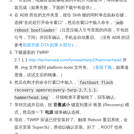
一旦启用，电脑应该能够检测到手机作为新硬件，等待驱动安
装完成（如果失败，下面的下载中有提供）。
在 ADB 所在的文件夹里，按住 Shift 键的同时单击鼠标右键，
选择“在此处打开命令窗口”，然后在窗口中输入命令，’
adb
reboot bootloader
‘（注意仅输入引号里面的内容，不包括
引号，下同）并回车确认，手机会自动重启。（没有 ADB 的话
参考
前面升级 OTA 的第 A 部分
）。
下载最新的 TWRP
2.7.1.1
http://techerrata.com/browse/twrp2/hammerhead
并
将 .img 文件放到 platform-tools 文件夹。（
直链下载
，如果速
度慢，试试文后的镜像。）
然后在刚才的命令行窗口中输入，’
fastboot flash
recovery openrecovery-twrp-2.7.1.1-
hammerhead.img
‘ ，仔细检查不要输错了，回车确认。
等待完成并启动，按
音量减小
键直到显示 恢复 (Recovery) 模
式，然后按一下
电源
键来确认选择。
现在，TWRP 应该已经安装好了。触摸 Reboot 重启系统，会
提示安装 SuperSU，滑动以确认安装。好了 ，ROOT 也有