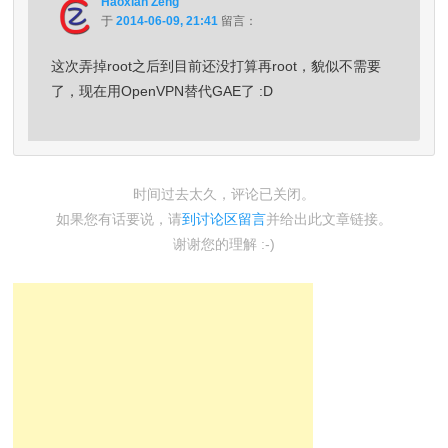
Haoxian Zeng
于
2014-06-09, 21:41
留言：
这次弄掉root之后到目前还没打算再root，貌似不需要
了，现在用OpenVPN替代GAE了 :D
时间过去太久，评论已关闭。
如果您有话要说，请
到讨论区留言
并给出此文章链接。
谢谢您的理解 :-)