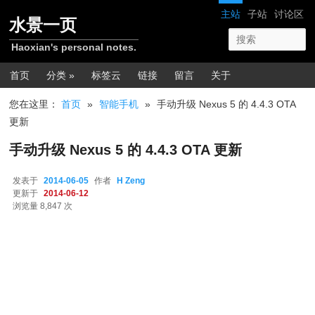
跳转至正文
网站导航
主站
子站
讨论区
水景一页
Haoxian's personal notes.
主菜单
首页
分类 »
标签云
链接
留言
关于
您在这里：
首页
»
智能手机
»
手动升级 Nexus 5 的 4.4.3 OTA
更新
手动升级 Nexus 5 的 4.4.3 OTA 更新
发表于
2014-06-05
作者
H Zeng
更新于
2014-06-12
浏览量 8,847 次