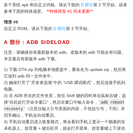
多个系统 apk 和自定义内核。请从下面的
D 部分
第 2 节开始。或者
参考下面的特殊场景。
**特殊情形 #1 尚未更新**
情形 #6
自定义 ROM。请从下面的
D 部分
第 3 节开始。
A 部分：ADB SIDELOAD
¶
注意：请确保你有最新版本的 adb。老版本的 adb 可能会有问题。
本文最后有新版本 adb 下载。
1) 下载 OTA.zip 到电脑本地硬盘中，重命名为 update.zip，然后将
它放到 adb 同一文件夹中。
2) 确保打开了“开发者选项”中的 “USB 调试模式”，然后连接手机到
电脑。
3) 在 ADB 所在的文件夹里，按住 Shift 键的同时单击鼠标右键，选
择“在此处打开命令窗口”，然后在窗口中输入命令，’
adb reboot
recovery
‘（注意仅输入引号里面的内容，不包括引号，下同）并
回车确认，手机会自动重启。
4) 手机自动重启进入恢复模式，将会看到手机上显示一个躺着的安
卓机器人。按音量 + 键后松开，就会打开菜单。按音量键上下滚动