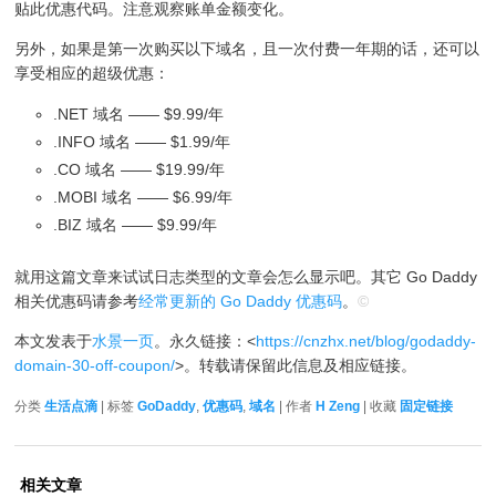
贴此优惠代码。注意观察账单金额变化。
另外，如果是第一次购买以下域名，且一次付费一年期的话，还可以
享受相应的超级优惠：
.NET 域名 —— $9.99/年
.INFO 域名 —— $1.99/年
.CO 域名 —— $19.99/年
.MOBI 域名 —— $6.99/年
.BIZ 域名 —— $9.99/年
就用这篇文章来试试日志类型的文章会怎么显示吧。其它 Go Daddy
相关优惠码请参考
经常更新的 Go Daddy 优惠码
。
©
本文发表于
水景一页
。永久链接：<
https://cnzhx.net/blog/godaddy-
domain-30-off-coupon/
>。转载请保留此信息及相应链接。
分类
生活点滴
| 标签
GoDaddy
,
优惠码
,
域名
| 作者
H Zeng
| 收藏
固定链接
相关文章