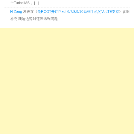
个TurboIMS， [...]
H Zeng
发表在《
免ROOT开启Pixel 6/7/8/9/10系列手机的VoLTE支持
》多谢
补充 我这边暂时还没遇到问题