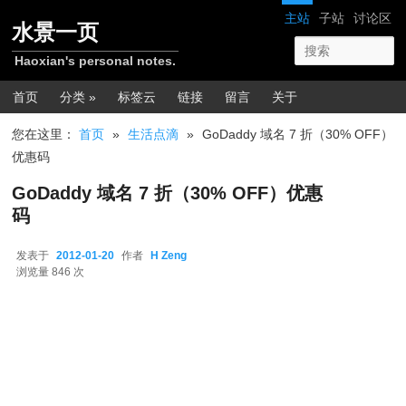
跳转至正文
网站导航
主站
子站
讨论区
水景一页
Haoxian's personal notes.
主菜单
首页
分类 »
标签云
链接
留言
关于
您在这里：
首页
»
生活点滴
»
GoDaddy 域名 7 折（30% OFF）
优惠码
GoDaddy 域名 7 折（30% OFF）优惠
码
发表于
2012-01-20
作者
H Zeng
2012-01-20
浏览量 846 次