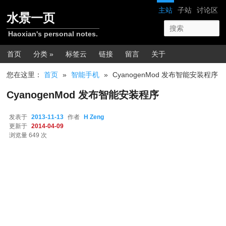
跳转至正文
网站导航
主站
子站
讨论区
水景一页
Haoxian's personal notes.
主菜单
首页
分类 »
标签云
链接
留言
关于
您在这里：
首页
»
智能手机
»
CyanogenMod 发布智能安装程序
CyanogenMod 发布智能安装程序
发表于
2013-11-13
作者
H Zeng
更新于
2014-04-09
浏览量 649 次