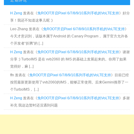
近期评论
H Zeng
发表在《
免ROOT开启Pixel 6/7/8/9/10系列手机的VoLTE支持
》好分
享！我还不知道这事儿呢 :)
Leo Zhang 发表在《
免ROOT开启Pixel 6/7/8/9/10系列手机的VoLTE支持
》
今天才意识到，该版本属于Android 的 Canary Program， 属于官方允许各
个开发者“折腾”的 [...]
H Zeng
发表在《
免ROOT开启Pixel 6/7/8/9/10系列手机的VoLTE支持
》谢谢
分享 :) TurboIMS 是在 vvb2060 的 IMS 的基础上发展起来的。你用了如果
觉得好，麻 [...]
ffn 发表在《
免ROOT开启Pixel 6/7/8/9/10系列手机的VoLTE支持
》目前已经
按照最新更新使用了vvb2060的IMS，能够正常使用。后来Gemini推荐了一
个TurboIMS， [...]
H Zeng
发表在《
免ROOT开启Pixel 6/7/8/9/10系列手机的VoLTE支持
》多谢
补充 我这边暂时还没遇到问题