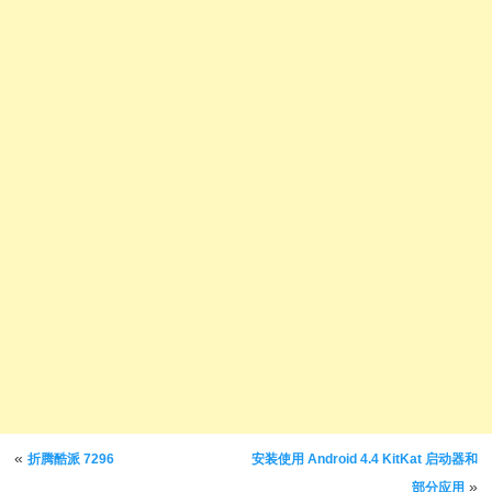
文章导航
«
折腾酷派 7296
安装使用 Android 4.4 KitKat 启动器和
»
部分应用