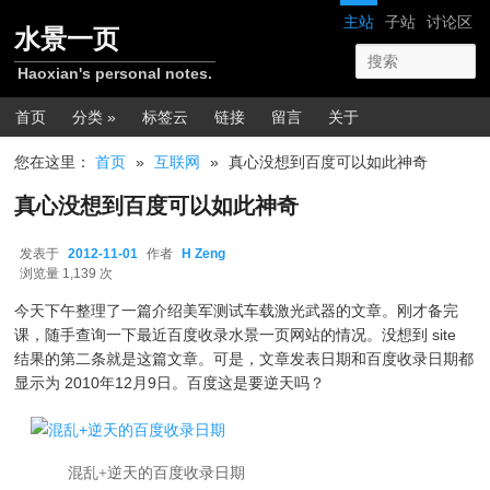
跳转至正文
网站导航
主站
子站
讨论区
水景一页
Haoxian's personal notes.
主菜单
首页
分类 »
标签云
链接
留言
关于
您在这里：
首页
»
互联网
»
真心没想到百度可以如此神奇
真心没想到百度可以如此神奇
发表于
2012-11-01
作者
H Zeng
2012-11-01
浏览量 1,139 次
今天下午整理了一篇介绍美军测试车载激光武器的文章。刚才备完
课，随手查询一下最近百度收录水景一页网站的情况。没想到 site
结果的第二条就是这篇文章。可是，文章发表日期和百度收录日期都
显示为 2010年12月9日。百度这是要逆天吗？
混乱+逆天的百度收录日期