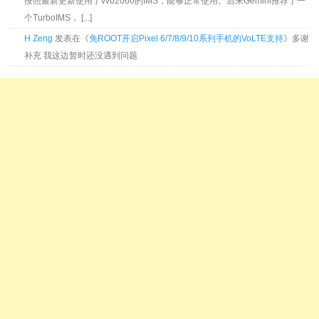
按照最新更新使用了vvb2060的IMS，能够正常使用。后来Gemini推荐了一
个TurboIMS， [...]
H Zeng
发表在《
免ROOT开启Pixel 6/7/8/9/10系列手机的VoLTE支持
》多谢
补充 我这边暂时还没遇到问题