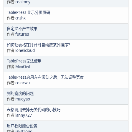
作者
realmny
TablePress 显示分页页码
作者
cnzhx
自定义不产生效果
作者
futures
如何让表格在打开时自动按某列排序？
作者
lonelicloud
TablePress无法使用
作者
MiniOwl
TablePress启用左右滚动之后，无法调整宽度
作者
colorwu
列的宽度的问题
作者
muoyao
表格调用去掉无关代码的小技巧
作者
lanny727
用户权限能否设置
作者
jaystrong