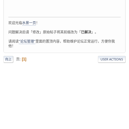
欢迎光临
水景一页
！
问题解决后请「修改」原始帖子将其前缀改为「
已解决
」。
请阅读
"论坛管理"
里面的置顶内容，帮助维护论坛正常运行，方便你我
他！
页
1
向上
USER ACTIONS