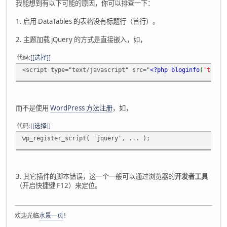
我能想到有以下可能的原因，你可以排查一下：
1. 启用 DataTables 的表格没有标题行（首行）。
2. 主题加载 jQuery 的方式是直接嵌入，如，
代码
[选择]
<script type="text/javascript" src="
<?php bloginfo
(
'templ
而不是使用
WordPress 方法注册
，如，
代码
[选择]
wp_register_script( 'jquery', ... );
3. 其它插件的脚本错误，这一个一般可以通过浏览器的
开发者工具
（开启快捷键 F12）来定位。
欢迎光临
水景一页
！