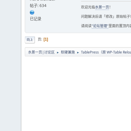
帖子: 634
欢迎光临
水景一页
！
问题解决后请「修改」原始帖子
已记录
请阅读
"论坛管理"
里面的置顶内
页
1
向上
水景一页|讨论区
软硬兼施
TablePress（原 WP-Table Rel
►
►