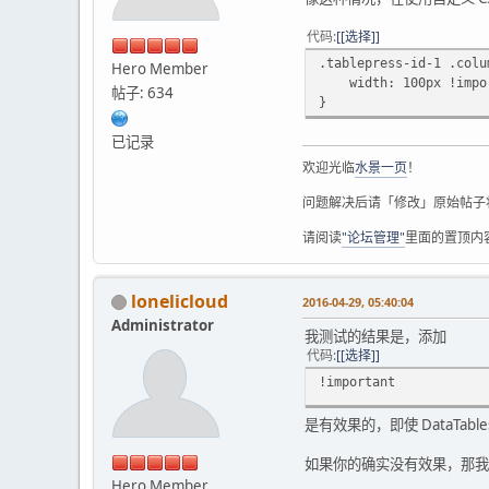
代码
[选择]
.tablepress-id-1 .colu
Hero Member
width: 100px !impor
帖子: 634
}
已记录
欢迎光临
水景一页
！
问题解决后请「修改」原始帖子
请阅读
"论坛管理"
里面的置顶内
lonelicloud
2016-04-29, 05:40:04
Administrator
我测试的结果是，添加
代码
[选择]
!important
是有效果的，即使 DataTab
如果你的确实没有效果，那我
Hero Member