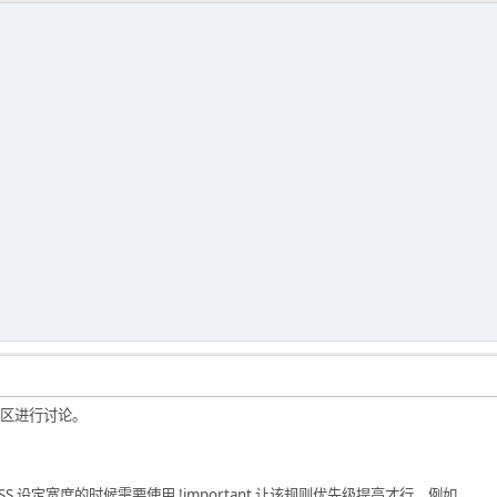
区进行讨论。
S 设定宽度的时候需要使用 !important 让该规则优先级提高才行，例如，