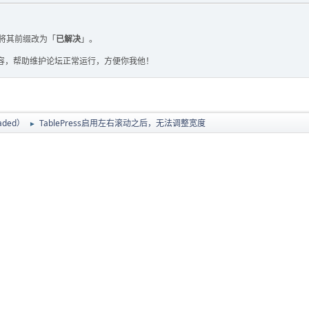
将其前缀改为「
已解决
」。
容，帮助维护论坛正常运行，方便你我他！
oaded）
TablePress启用左右滚动之后，无法调整宽度
►