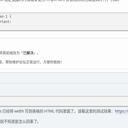
mn-1 {
tant;
将其前缀改为「
已解决
」。
容，帮助维护论坛正常运行，方便你我他！
les 已经将 width 写到表格的 HTML 代码里面了。请看这里的测试效果：
https:/
就不知道是怎么回事了。