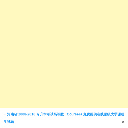
文章导航
«
河南省 2008-2010 专升本考试高等数
Coursera 免费提供在线顶级大学课程
»
学试题