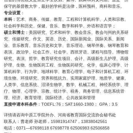
保守的基督教大学，最好的学科是法律，医科预科、商科和音乐。
专业设置
：
本科
：艺术、商务、传媒、教育、工程和计算机科学、人类和宗教、
社会科学和历史、保健、音乐、数学和科学、外语和语言学；
硕士和博士
：美国研究、艺术和科学、教会音乐、教会与州的关系研
究、传媒研究、作文、英语、历史、国际新闻业、国际关系、新闻
业、音乐教育、音乐历史和文学、音乐理论、钢琴伴奏、钢琴教育和
表演、政治学、社会工作、社会学、西班牙语、课程与指导、博物馆
研究、表演、哲学、教育研究生项目、会计、高级新生儿护理、高级
护理、生物、生物医药工程、生物医药研究、化学、临床心理学、计
算机科学、行为学、地球科学、教育心理学、电子和计算机工程、环
境生物、环境研究、营养和抵抗力、实用家庭护理、地质学、健康、
人类学、信息系统、沼泽生物学、数学、机械工程、神经系统学、理
疗、物理、心理学、宗教、统计学、税务、商务管理、信息系统管
理、经济、教育管理、国际经济、公共政策和管理
直接申请本科条件
：TOEFL:76；SAT:1660-1980； GPA：3.5
详情请咨询中原工学院外办、河南省教育国际交流协会秘书处
联系人：曹老师 孙老师，15981914747，13838042561
电话：0371—67698118 67698778 62506983 62506858