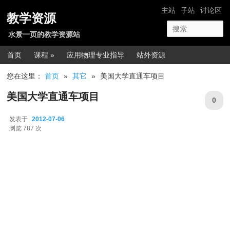
跳转至正文
网站导航
主站
子站
讨论区
教学资源
水景一页的教学资源站
主菜单
首页
课程 »
应用物理专业指导
站外资源
您在这里：
首页
»
其它
»
美国大学直通车项目
美国大学直通车项目
0
发表于
2012-07-06
2012-07-06
浏览 787 次