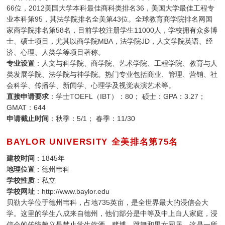
66位，2012美国大学本科最佳商科类排名36，美国大学最佳工程专
业本科第95，其法学院排名全美第43位。全球教育商学院排名网国
家商学院排名第58名，目前学校注册学生11000人，学校拥有众多博
士、硕士项目，尤其以商学院MBA，法学院JD，人文学院英语、经
济、心理、人类学等项目著称。
专业设置
：人文与科学院、商学院、艺术学院、工程学院、教育与人
类发展学院、法学院与神学院。热门专业包括商业、管理、营销、社
会科学、传播学、新闻学、心理学及视觉表演艺术等。
直接申请要求
：学士TOEFL（IBT）：80； 硕士：GPA：3.27；
GMAT：644
申请截止时间
：秋季：5/1； 春季：11/30
BAYLOR UNIVERSITY 全美排名第75名
建校时间
：1845年
地理位置
：德州韦科
学校性质
：私立
学校网址
：http://www.baylor.edu
贝勒大学位于德州韦科，占地735英亩，是全世界最大的浸信会大
学。这里的学生八成来自德州，他们部分是中等及中上白人家庭，浸
信会的传统教义是禁止学生饮酒、赌博、跳舞和男女同居。这是一所