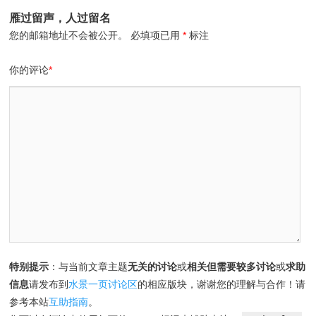
雁过留声，人过留名
您的邮箱地址不会被公开。
必填项已用
*
标注
你的评论
*
特别提示
：与当前文章主题
无关的讨论
或
相关但需要较多讨论
或
求助
信息
请发布到
水景一页讨论区
的相应版块，谢谢您的理解与合作！请
参考本站
互助指南
。