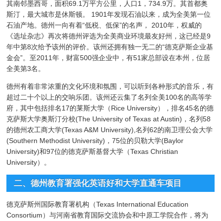
其南邻墨西哥，面积69.1万平方公里，人口1，734.9万。其首都奥
斯汀，最大城市是休斯顿。 1901年发现石油以来，成为全美第一位
石油产地。德州一向有着“低税、低保”的名声， 2010年，权威的
《选址杂志》再次将德州评选为全美商业环境最友好州，这已经是9
年中第8次给予该州的评价。该州还拥有独一无二的“德克萨斯企业基
金会”。至2011年，财富500强企业中，有51家总部设在本州，位居
全美第3名。
德州有着非常浓重的文化环境和氛围，可以听到各种形式的音乐，有
超过二十个以上的交响乐团。该州还云集了名列全美100名的高等学
府，其中包括排名17的莱斯大学（Rice University），排名45名的德
克萨斯大学奥斯汀分校(The University of Texas at Austin)，名列58
的德州农工商大学(Texas A&M University),名列62的南卫理公会大学
(Southern Methodist University)，75位的贝勒大学(Baylor
University)和97位的德克萨斯基督大学（Texas Christian
University）。
二、德州教育署强化英语好和大学直通车项目
德克萨斯州国际教育署机构（Texas International Education
Consortium）与河南省教育国际交流协会和中原工学院合作，将为