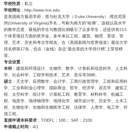
学校性质
：私立
学校网址
：http://www.rice.edu
是美国南方最高学府，曾与杜克大学（Ｄuke University）,维吉尼亚
州(University of Virginia)齐名，号称为南方的“哈佛”。该校以高水平
的教学态度、最低的学生与教授比例吸引了众多学生，还提供有213
个体育项目方面的奖学金。多年来以工程、建筑、物理、英语、管
理、艺术、历史和考古学闻名。在《美国新闻与世界报道》最佳大学
排名榜第17名，也在《金钱》杂志“最合算的大学排行榜”上荣登榜
首。
专业设置
：
本科
：建筑和环境设计、生物学、数学、计算机和信息科学、人文科
学、社会科学、工程学和技术、艺术、音乐等38种。
硕士
：天文学、应用数学、会计学、工商行政管理学、工程和应用科
学、工业和职业心理学、国际商业、哲学、经济学、语言学、建筑工
程、太空科学、统计学、计算机工程、教育学、材料科学、机械工
程、地质学、地球物理学、地球化学、城市设计学、历史学、土木工
程、生物化学、生物和生物医学工程、法律学、人类学、电工学、环
境工程。
直接申请本科要求
：TOEFL：100； SAT：2100
申请截止时间
：4/1