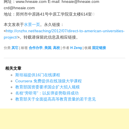
网址：www.hneaie.com E-mail: hneaie@hneaie.com
crd@hneaie.com
地址：郑州市中原路41号中原工学院亚太楼614室
©
本文发表于
水景一页
。永久链接：
<
http://cnzhx.net/teaching/2012/07/direct-to-american-universities-
project/
>。转载请保留此信息及相应链接。
分类
其它
| 标签
合作办学
,
美国
,
高校
| 作者
H Zeng
| 收藏
固定链接
相关文章
斯坦福提供16门在线课程
Coursera 免费提供在线顶级大学课程
教育部国资委要求国企扩大招人规模
名校“旁听哥”：以反弹姿势取得成功
教育部关于全面提高高等教育质量的若干意见