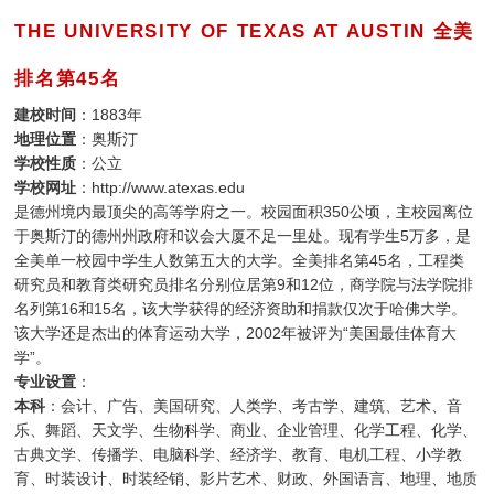
THE UNIVERSITY OF TEXAS AT AUSTIN 全美
排名第45名
建校时间
：1883年
地理位置
：奥斯汀
学校性质
：公立
学校网址
：http://www.atexas.edu
是德州境内最顶尖的高等学府之一。校园面积350公顷，主校园离位
于奥斯汀的德州州政府和议会大厦不足一里处。现有学生5万多，是
全美单一校园中学生人数第五大的大学。全美排名第45名，工程类
研究员和教育类研究员排名分别位居第9和12位，商学院与法学院排
名列第16和15名，该大学获得的经济资助和捐款仅次于哈佛大学。
该大学还是杰出的体育运动大学，2002年被评为“美国最佳体育大
学”。
专业设置
：
本科
：会计、广告、美国研究、人类学、考古学、建筑、艺术、音
乐、舞蹈、天文学、生物科学、商业、企业管理、化学工程、化学、
古典文学、传播学、电脑科学、经济学、教育、电机工程、小学教
育、时装设计、时装经销、影片艺术、财政、外国语言、地理、地质