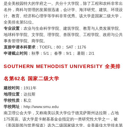
是全美校园特大的学府之一。共分十大学院，除了工程和农科非常出
名外，商科与管理的发展很迅速，会计学、海洋研究、建筑、环境设
计、教育、经济和心理学等学科非常优秀。该大学是国家二级大学，
全美排名第51位。
专业设置
：农业与生命科学学院、建筑学院、教育与人类发展学院、
地球科学学院、文学院、理学院、兽医学院、工程学院、政府与公共
事务管理学院、商学院。
直接申请本科要求
：TOEFL：80； SAT：1176
申请截止时间
：秋季：5/1； 春季：9/1； 暑期：2/1
SOUTHERN METHODIST UNIVERSITY 全美排
名第62名 国家二级大学
建校时间
：1911年
地理位置
：达拉斯
学校性质
：私立
学校网址
：http://www.smu.edu
南卫理公会大学，又称南美以美大学位于德克萨斯州达拉斯，占地
175英亩。该大学是卡耐基基金会指定的一类研究性大学之一，被
《美国新闻与世界报道》选为二级国家级大学。全美最佳大学排名第