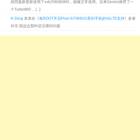
按照最新更新使用了vvb2060的IMS，能够正常使用。后来Gemini推荐了一
个TurboIMS， [...]
H Zeng
发表在《
免ROOT开启Pixel 6/7/8/9/10系列手机的VoLTE支持
》多谢
补充 我这边暂时还没遇到问题