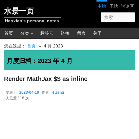
跳转至正文
跳转至边栏
网站导航
主站
子站
讨论区
水景一页
Haoxian's personal notes.
主菜单
首页
分类 »
标签云
链接
留言
关于
您在这里：
首页
»
4 月 2023
月度归档：
2023 年 4 月
Render MathJax $$ as inline
发表于
2023-04-10
作者
H Zeng
2023-04-10
浏览量 118 次