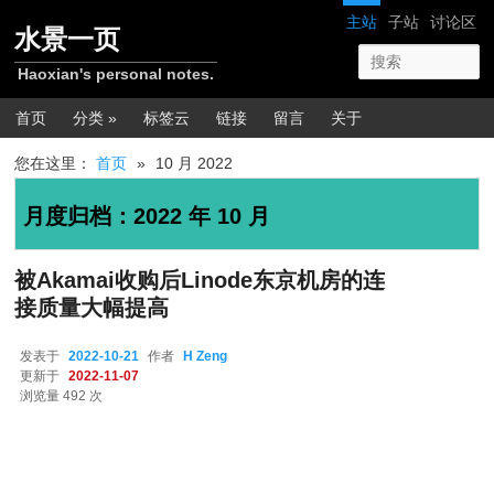
跳转至正文
跳转至边栏
网站导航
主站
子站
讨论区
水景一页
Haoxian's personal notes.
主菜单
首页
分类 »
标签云
链接
留言
关于
您在这里：
首页
»
10 月 2022
月度归档：
2022 年 10 月
被Akamai收购后Linode东京机房的连
接质量大幅提高
发表于
2022-10-21
作者
H Zeng
更新于
2022-11-07
浏览量 492 次