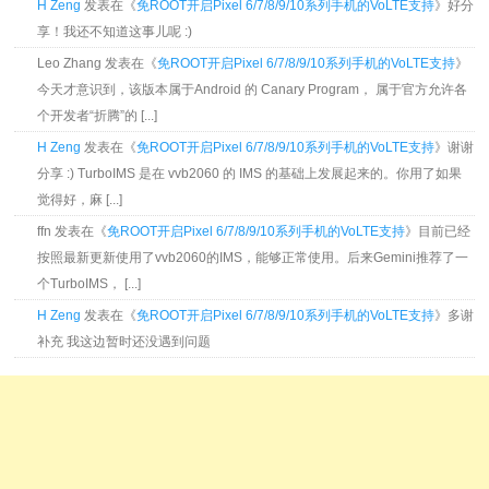
H Zeng
发表在《
免ROOT开启Pixel 6/7/8/9/10系列手机的VoLTE支持
》好分
享！我还不知道这事儿呢 :)
Leo Zhang 发表在《
免ROOT开启Pixel 6/7/8/9/10系列手机的VoLTE支持
》
今天才意识到，该版本属于Android 的 Canary Program， 属于官方允许各
个开发者“折腾”的 [...]
H Zeng
发表在《
免ROOT开启Pixel 6/7/8/9/10系列手机的VoLTE支持
》谢谢
分享 :) TurboIMS 是在 vvb2060 的 IMS 的基础上发展起来的。你用了如果
觉得好，麻 [...]
ffn 发表在《
免ROOT开启Pixel 6/7/8/9/10系列手机的VoLTE支持
》目前已经
按照最新更新使用了vvb2060的IMS，能够正常使用。后来Gemini推荐了一
个TurboIMS， [...]
H Zeng
发表在《
免ROOT开启Pixel 6/7/8/9/10系列手机的VoLTE支持
》多谢
补充 我这边暂时还没遇到问题