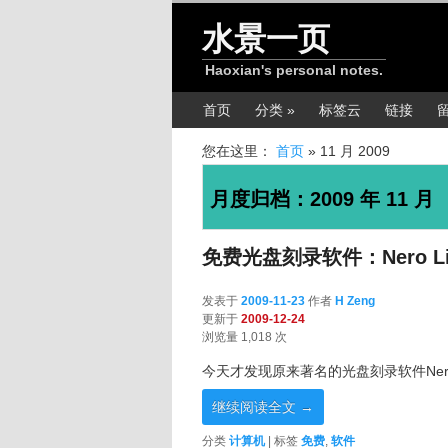
跳转至正文
跳转至边栏
水景一页
Haoxian's personal notes.
主菜单
首页
分类 »
标签云
链接
您在这里：
首页
»
11 月 2009
月度归档：
2009 年 11 月
免费光盘刻录软件：Nero Lit
发表于
2009-11-23
作者
H Zeng
更新于
2009-12-24
浏览量 1,018 次
今天才发现原来著名的光盘刻录软件Nero提
继续阅读全文
→
分类
计算机
|
标签
免费
,
软件