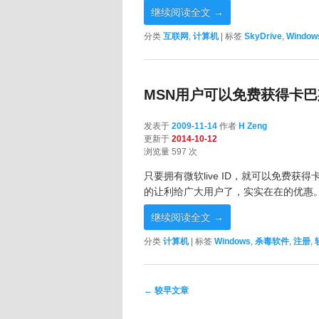
继续阅读全文
→
分类
互联网
,
计算机
|
标签
SkyDrive
,
Window
MSN用户可以免费获得卡巴
发表于
2009-11-14
作者
H Zeng
更新于
2014-10-12
浏览量 597 次
只要拥有微软live ID，就可以免费获
的让利给广大用户了，实实在在的优惠
继续阅读全文
→
分类
计算机
|
标签
Windows
,
杀毒软件
,
注册
,
文章导航
←
较早文章