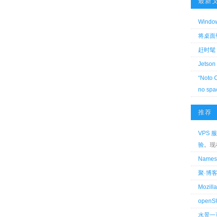
最新
Wind
将桌面切换
赶时髦 
Jetson
“Noto 
no spa
推荐
VPS 服
验
。现
Name
聚·博
Mozi
openS
水景一