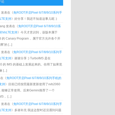
评论
g
发表在《
免ROOT开启Pixel 6/7/8/9/10系列手
LTE支持
》好分享！我还不知道这事儿呢 :)
Zhang 发表在《
免ROOT开启Pixel 6/7/8/9/10系
VoLTE支持
》今天才意识到，该版本属于
oid 的 Canary Program， 属于官方允许各个开
”的 [...]
g
发表在《
免ROOT开启Pixel 6/7/8/9/10系列手
LTE支持
》谢谢分享 :) TurboIMS 是在
060 的 IMS 的基础上发展起来的。你用了如果觉
[...]
发表在《
免ROOT开启Pixel 6/7/8/9/10系列手机的
E支持
》目前已经按照最新更新使用了vvb2060
S，能够正常使用。后来Gemini推荐了一个
S， [...]
g
发表在《
免ROOT开启Pixel 6/7/8/9/10系列手
LTE支持
》多谢补充 我这边暂时还没遇到问题