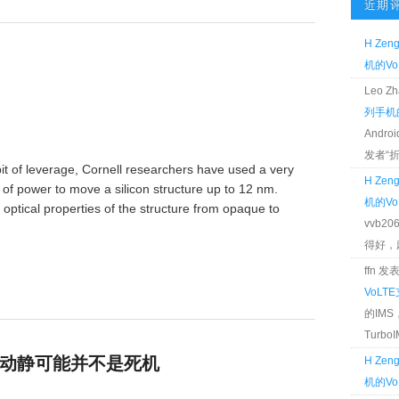
近期
H Zen
机的Vo
Leo 
列手机的
Andr
发者“折腾
it of leverage, Cornell researchers have used a very
H Zen
W of power to move a silicon structure up to 12 nm.
机的Vo
optical properties of the structure from opaque to
vvb2
得好，麻 
ffn 
VoLT
的IM
TurboIM
间没动静可能并不是死机
H Zen
机的Vo