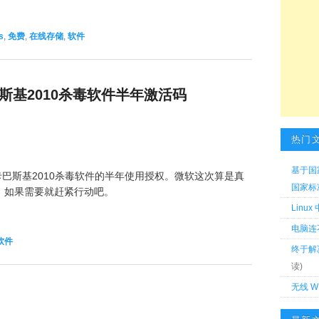
s
,
免费
,
在线存储
,
软件
斯基2010杀毒软件半年激活码
热门
基于国
得卡巴斯基2010杀毒软件的半年使用授权。微软这次算是真
国家标准 
。如果需要就赶紧行动吧。
Linu
电脑连
软件
终于解
读)
无线 W