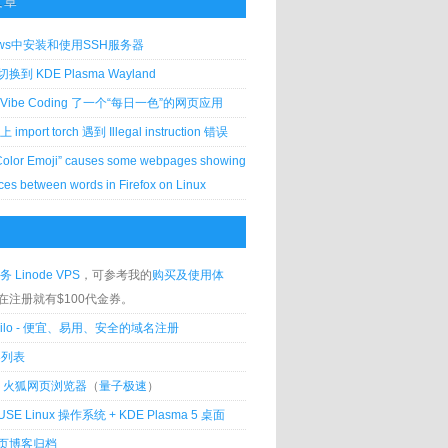
文章
ows中安装和使用SSH服务器
到 KDE Plasma Wayland
Vibe Coding 了一个“每日一色”的网页应用
 上 import torch 遇到 Illegal instruction 错误
Color Emoji” causes some webpages showing
ces between words in Firefox on Linux
务 Linode VPS
，可参考我的
购买及使用体
在注册就有$100代金券。
silo - 便宜、易用、安全的域名注册
客列表
lla 火狐网页浏览器
（
量子极速
）
USE Linux 操作系统 + KDE Plasma 5 桌面
页博客归档