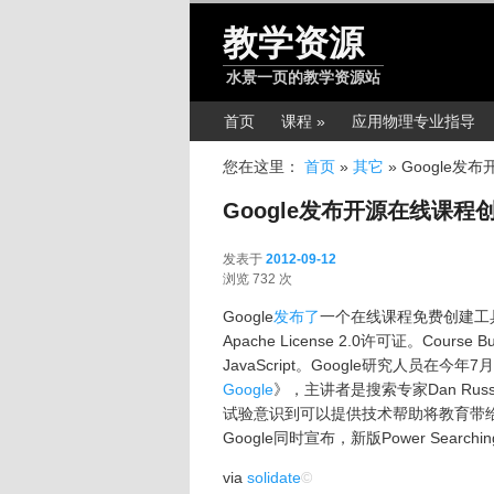
跳转至正文
教学资源
水景一页的教学资源站
主菜单
首页
课程 »
应用物理专业指导
您在这里：
首页
»
其它
»
Google发
Google发布开源在线课程
发表于
2012-09-12
2012-09-12
浏览 732 次
Google
发布了
一个在线课程免费创建工
Apache License 2.0许可证。Cou
JavaScript。Google研究人员在
Google
》，主讲者是搜索专家Dan Russ
试验意识到可以提供技术帮助将教育带给全世
Google同时宣布，新版Power Sear
via
solidate
©