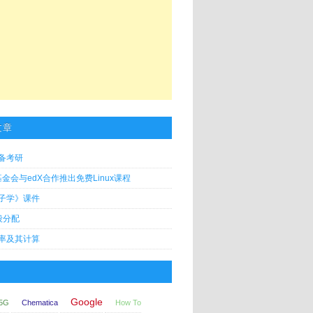
文章
备考研
x基金会与edX合作推出免费Linux课程
子学》课件
段分配
率及其计算
Google
5G
Chematica
How To