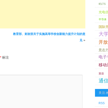
IELTS
光电
半导体
国际
大
教育部、财政部关于实施高等学校创新能力提升计划的意
»
见
开放
意志
电子
*
标注
移动
英语
通
关注
RSS