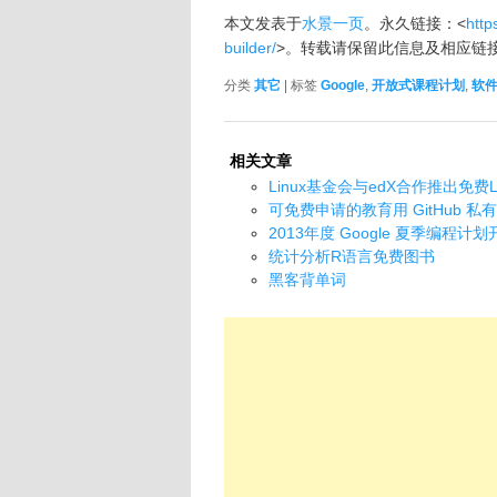
本文发表于
水景一页
。永久链接：<
http
builder/
>。转载请保留此信息及相应链
分类
其它
| 标签
Google
,
开放式课程计划
,
软
相关文章
Linux基金会与edX合作推出免费L
可免费申请的教育用 GitHub 私
2013年度 Google 夏季编程计
统计分析R语言免费图书
黑客背单词