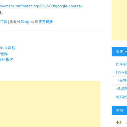
s://cnzhx.net/teaching/2012/09/google-course-
接。
件工具
| 作者
H Zeng
| 收藏
固定链接
inux课程
近期
有仓库
划开始报名
如何准
Linu
《光电
4G 频
编码效
标签
4G