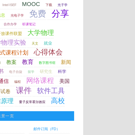
MOOC
Intel ISEF
下载
光子学
分享
免费
信息
光电子学
合作办学
听课笔记
大学物理
开放课件联盟
学物理实验
就业
天文
心得体会
式课程计划
教育
教案
新闻
力
数字图书馆
书
研究生
科学
电子自旋
留学
网络课程
通信
美国
编程
课件
软件工具
试卷
高校
信原理
量子反常霍尔效应
水景一页
邮件订阅（FD）