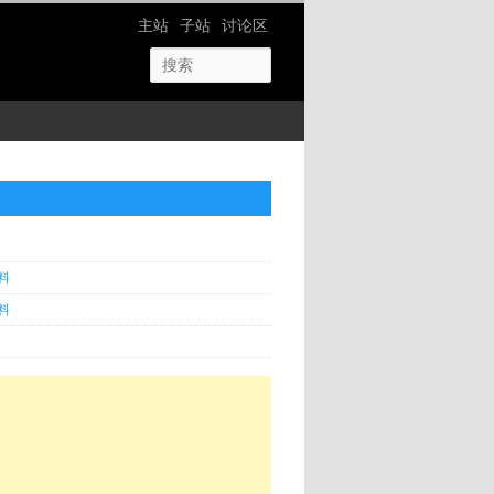
网站导航
主站
子站
讨论区
料
料