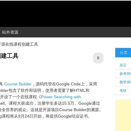
站外资源
布开源在线课程创建工具
分类
创建工具
0
其它
参考资
教学资
具
Course Builder
，源码托管在Google Code上，采用
rse Builder包含了软件和说明，使用者需要了解HTML和
考研
今年7月开设了一个在线课程《
Power Searching with
ell。课程大获成功，注册学生多达15.5万。Google通过
界的观众。这就是开源项目Course Builder的渊源。
ching课程将从9月24日开始，将提供Google结业证书。