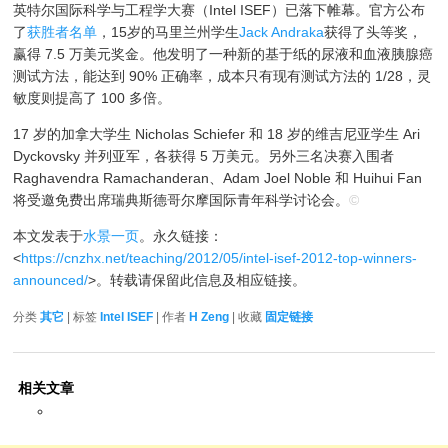
英特尔国际科学与工程学大赛（Intel ISEF）已落下帷幕。官方公布
了
获胜者名单
，15岁的马里兰州学生
Jack Andraka
获得了头等奖，
赢得 7.5 万美元奖金。他发明了一种新的基于纸的尿液和血液胰腺癌
测试方法，能达到 90% 正确率，成本只有现有测试方法的 1/28，灵
敏度则提高了 100 多倍。
17 岁的加拿大学生 Nicholas Schiefer 和 18 岁的维吉尼亚学生 Ari
Dyckovsky 并列亚军，各获得 5 万美元。另外三名决赛入围者
Raghavendra Ramachanderan、Adam Joel Noble 和 Huihui Fan
将受邀免费出席瑞典斯德哥尔摩国际青年科学讨论会。
©
本文发表于
水景一页
。永久链接：
<
https://cnzhx.net/teaching/2012/05/intel-isef-2012-top-winners-
announced/
>。转载请保留此信息及相应链接。
分类
其它
| 标签
Intel ISEF
| 作者
H Zeng
| 收藏
固定链接
相关文章