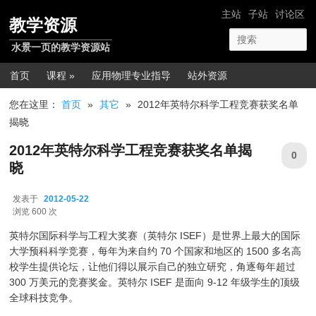
跳转至正文
网站导航
主站
子站
讨论区
教学资源
水景一页的教学资源站
主菜单
首页
课程 »
应用物理专业指导
站外资源
您在这里：
首页
»
其它
»
2012年英特尔科学工程竞赛获奖名单
揭晓
2012年英特尔科学工程竞赛获奖名单揭
0
晓
发表于
2012-05-22
2012-05-22
浏览 600 次
英特尔国际科学与工程大奖赛（英特尔 ISEF）是世界上最大的国际
大学预科科学竞赛，每年为来自约 70 个国家和地区的 1500 多名高
校学生提供论坛，让他们得以展示自己的独立研究，角逐每年超过
300 万美元的竞赛奖金。英特尔 ISEF 是面向 9-12 年级学生的顶级
全球科技竞争。