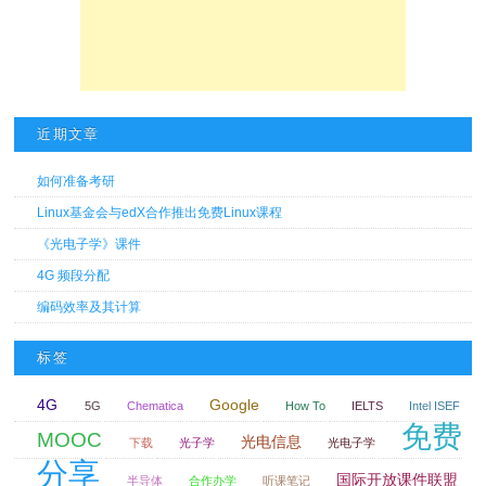
近期文章
如何准备考研
Linux基金会与edX合作推出免费Linux课程
《光电子学》课件
4G 频段分配
编码效率及其计算
标签
4G
Google
5G
Chematica
How To
IELTS
Intel ISEF
免费
MOOC
光电信息
下载
光子学
光电子学
分享
国际开放课件联盟
半导体
合作办学
听课笔记