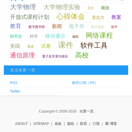
大学物理
大学物理实验
就业
天文
心得体会
开放式课程计划
教案
意志力
教育
新闻
电子书
数字图书馆
电子自旋
留学
网络课程
移动通信
研究生
科学
编程
课件
软件工具
美国
试卷
英语
高校
通信原理
量子反常霍尔效应
关注水景一页
RSS
邮件订阅（FD）
Twitter
Copyright © 2009-2026
水景一页
ABOUT
|
SITEMAP
|
条款
|
隐私
|
联系
|
订阅
|
聚·博客