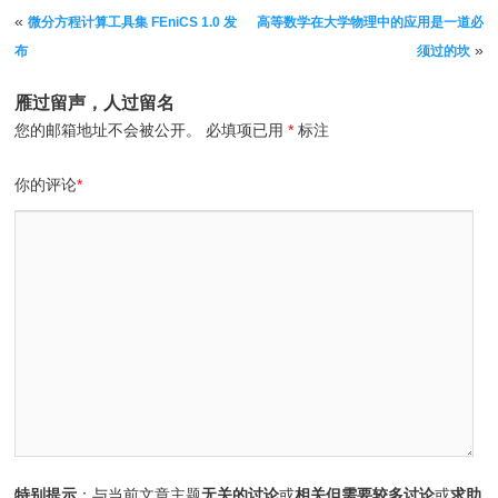
文章导航
«
微分方程计算工具集 FEniCS 1.0 发
高等数学在大学物理中的应用是一道必
»
布
须过的坎
雁过留声，人过留名
您的邮箱地址不会被公开。
必填项已用
*
标注
你的评论
*
特别提示
：与当前文章主题
无关的讨论
或
相关但需要较多讨论
或
求助