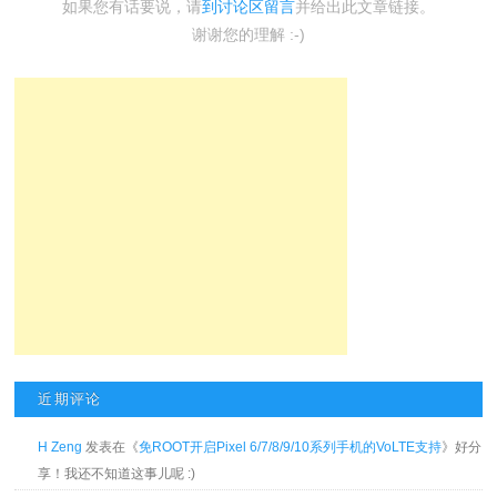
如果您有话要说，请
到讨论区留言
并给出此文章链接。
谢谢您的理解 :-)
近期评论
H Zeng
发表在《
免ROOT开启Pixel 6/7/8/9/10系列手机的VoLTE支持
》好分
享！我还不知道这事儿呢 :)