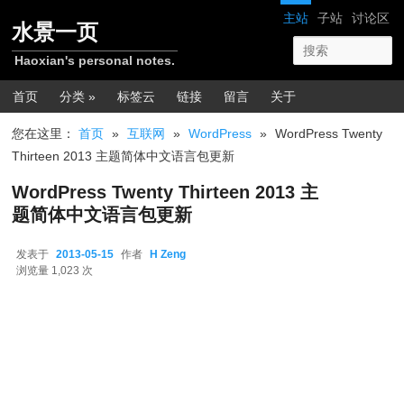
跳转至正文
网站导航
主站
子站
讨论区
水景一页
Haoxian's personal notes.
主菜单
首页
分类 »
标签云
链接
留言
关于
您在这里：
首页
»
互联网
»
WordPress
»
WordPress Twenty
Thirteen 2013 主题简体中文语言包更新
WordPress Twenty Thirteen 2013 主
题简体中文语言包更新
发表于
2013-05-15
作者
H Zeng
2013-05-15
浏览量 1,023 次