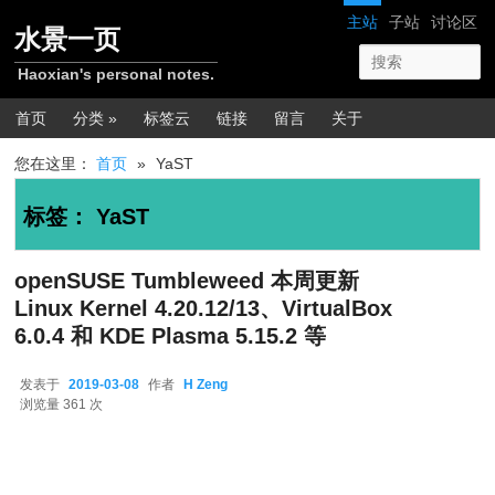
跳转至正文
跳转至边栏
网站导航
主站
子站
讨论区
水景一页
Haoxian's personal notes.
主菜单
首页
分类 »
标签云
链接
留言
关于
您在这里：
首页
»
YaST
标签：
YaST
openSUSE Tumbleweed 本周更新
Linux Kernel 4.20.12/13、VirtualBox
6.0.4 和 KDE Plasma 5.15.2 等
发表于
2019-03-08
作者
H Zeng
2019-03-08
浏览量 361 次