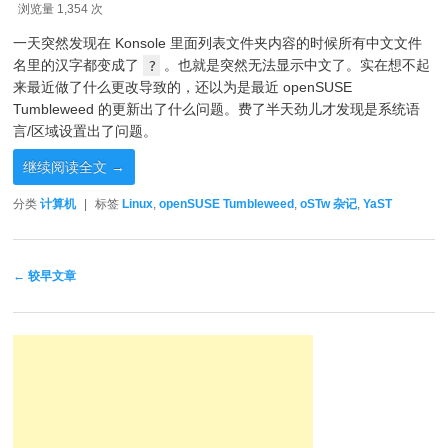
浏览量 1,354 次
一天突然发现在 Konsole 里面列表文件夹内容的时候所有中文文件
名里的汉字都变成了
?
。也就是突然无法显示中文了。实在想不起
来最近做了什么更改导致的，还以为是最近 openSUSE
Tumbleweed 的更新出了什么问题。费了半天劲儿才发现是系统语
言/区域设置出了问题。
继续阅读全文
→
分类
计算机
|
标签
Linux
,
openSUSE Tumbleweed
,
oSTw 杂记
,
YaST
文章导航
←
较早文章