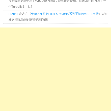
按照最新更新使用了vvb2060的IMS，能够正常使用。后来Gemini推荐了一
个TurboIMS， [...]
H Zeng
发表在《
免ROOT开启Pixel 6/7/8/9/10系列手机的VoLTE支持
》多谢
补充 我这边暂时还没遇到问题