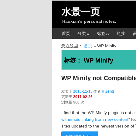
跳转至正文
跳转至边栏
水景一页
Haoxian's personal notes.
主菜单
首页
分类 »
标签云
链接
您在这里：
首页
»
WP Minify
标签：
WP Minify
WP Minify not Compatibl
发表于
2010-11-15
作者
H Zeng
更新于
2011-02-26
浏览量 960 次
I find that the WP Minify plugin is not
within-site linking from new content
” fe
sites updated to the newest version o