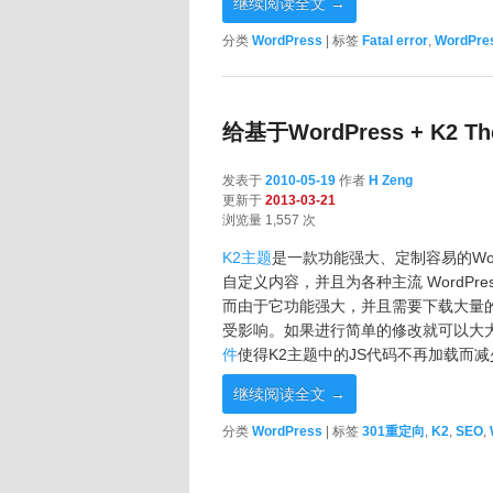
继续阅读全文
→
分类
WordPress
|
标签
Fatal error
,
WordPre
给基于WordPress + K2
发表于
2010-05-19
作者
H Zeng
更新于
2013-03-21
浏览量 1,557 次
K2主题
是一款功能强大、定制容易的Wor
自定义内容，并且为各种主流 WordP
而由于它功能强大，并且需要下载大量的j
受影响。如果进行简单的修改就可以大
件
使得K2主题中的JS代码不再加载而
继续阅读全文
→
分类
WordPress
|
标签
301重定向
,
K2
,
SEO
,