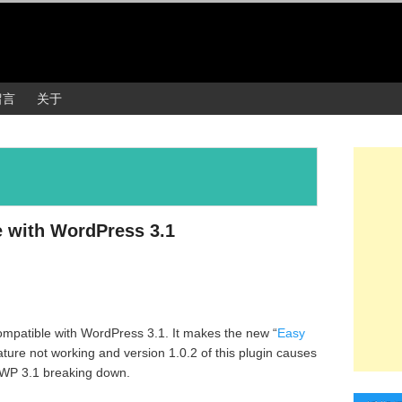
留言
关于
e with WordPress 3.1
 compatible with WordPress 3.1. It makes the new “
Easy
ature not working and version 1.0.2 of this plugin causes
f WP 3.1 breaking down.