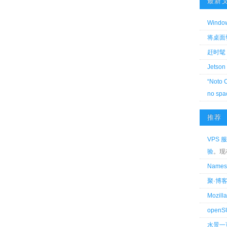
最新
Wind
将桌面切换
赶时髦 
Jetson
“Noto 
no spa
推荐
VPS 服
验
。现
Name
聚·博
Mozi
openS
水景一