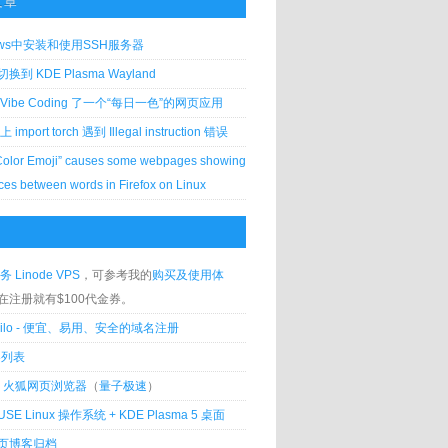
文章
ows中安装和使用SSH服务器
到 KDE Plasma Wayland
Vibe Coding 了一个“每日一色”的网页应用
 上 import torch 遇到 Illegal instruction 错误
Color Emoji” causes some webpages showing
ces between words in Firefox on Linux
务 Linode VPS
，可参考我的
购买及使用体
在注册就有$100代金券。
silo - 便宜、易用、安全的域名注册
客列表
lla 火狐网页浏览器
（
量子极速
）
USE Linux 操作系统 + KDE Plasma 5 桌面
页博客归档