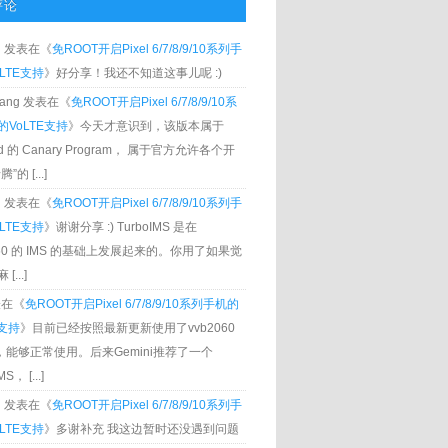
评论
g
发表在《
免ROOT开启Pixel 6/7/8/9/10系列手
LTE支持
》好分享！我还不知道这事儿呢 :)
Zhang 发表在《
免ROOT开启Pixel 6/7/8/9/10系
VoLTE支持
》今天才意识到，该版本属于
oid 的 Canary Program， 属于官方允许各个开
”的 [...]
g
发表在《
免ROOT开启Pixel 6/7/8/9/10系列手
LTE支持
》谢谢分享 :) TurboIMS 是在
060 的 IMS 的基础上发展起来的。你用了如果觉
[...]
发表在《
免ROOT开启Pixel 6/7/8/9/10系列手机的
E支持
》目前已经按照最新更新使用了vvb2060
S，能够正常使用。后来Gemini推荐了一个
S， [...]
g
发表在《
免ROOT开启Pixel 6/7/8/9/10系列手
LTE支持
》多谢补充 我这边暂时还没遇到问题