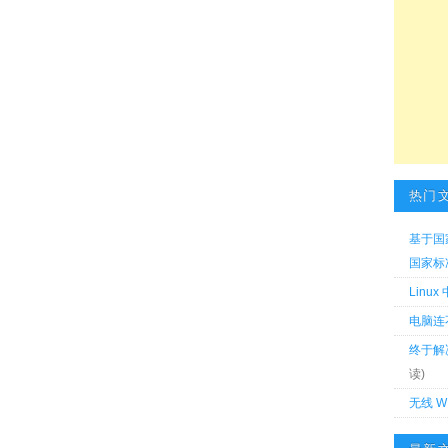
热门
基于国
国家标准 
Linu
电脑连
终于解
读)
无线 W