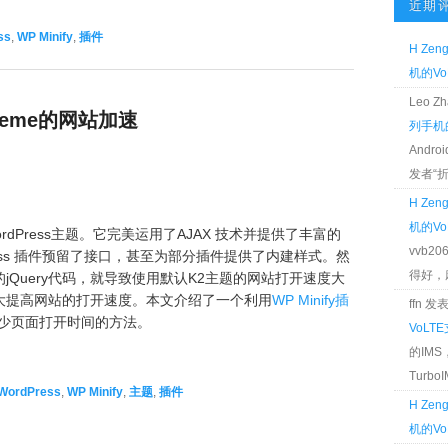
近期
ss
,
WP Minify
,
插件
H Zen
机的Vo
Leo 
 Theme的网站加速
列手机的
Andr
发者“折腾
H Zen
机的Vo
dPress主题。它完美运用了AJAX 技术并提供了丰富的
vvb2
ress 插件预留了接口，甚至为部分插件提供了内建样式。然
得好，麻 
Query代码，就导致使用默认K2主题的网站打开速度大
大提高网站的打开速度。本文介绍了一个利用
WP Minify插
ffn 
减少页面打开时间的方法。
VoLT
的IM
TurboIM
WordPress
,
WP Minify
,
主题
,
插件
H Zen
机的Vo