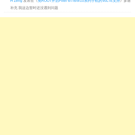
H Zeng
发表在《
免ROOT开启Pixel 6/7/8/9/10系列手机的VoLTE支持
》多谢
补充 我这边暂时还没遇到问题