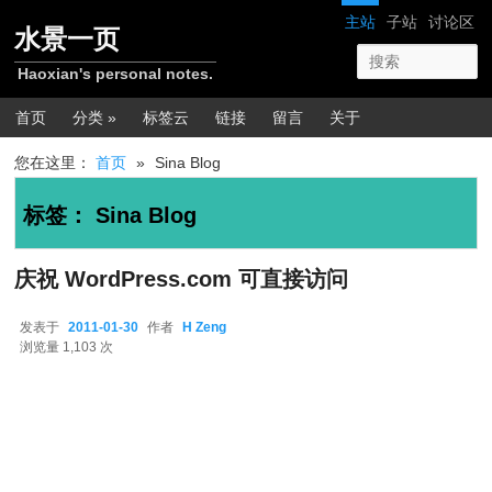
跳转至正文
跳转至边栏
网站导航
主站
子站
讨论区
水景一页
Haoxian's personal notes.
主菜单
首页
分类 »
标签云
链接
留言
关于
您在这里：
首页
»
Sina Blog
标签：
Sina Blog
庆祝 WordPress.com 可直接访问
发表于
2011-01-30
作者
H Zeng
2011-01-30
浏览量 1,103 次