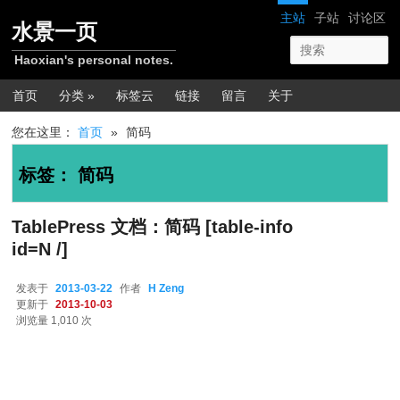
跳转至正文
跳转至边栏
网站导航
主站
子站
讨论区
水景一页
Haoxian's personal notes.
主菜单
首页
分类 »
标签云
链接
留言
关于
您在这里：
首页
»
简码
标签：
简码
TablePress 文档：简码 [table-info
id=N /]
发表于
2013-03-22
作者
H Zeng
更新于
2013-10-03
浏览量 1,010 次