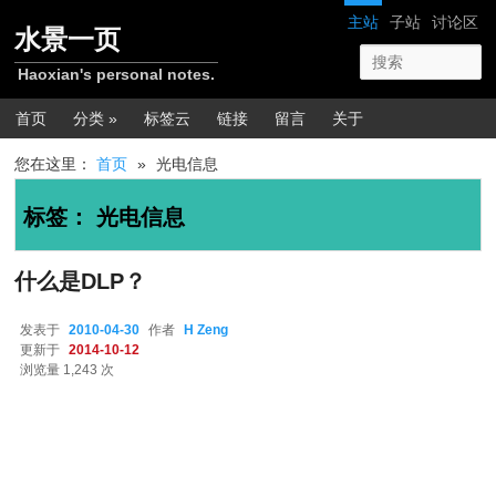
跳转至正文
跳转至边栏
网站导航
主站
子站
讨论区
水景一页
Haoxian's personal notes.
主菜单
首页
分类 »
标签云
链接
留言
关于
您在这里：
首页
»
光电信息
标签：
光电信息
什么是DLP？
发表于
2010-04-30
作者
H Zeng
更新于
2014-10-12
浏览量 1,243 次