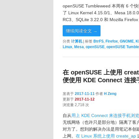
openSUSE Tumbleweed 本周有 6 个
了 Linux Kernel 4.15.0/1、Mesa 18.0.
RC3、SQLite 3.22.0 和 Mozilla Firefo
继续阅读全文
→
分类
计算机
|
标签
BtrFS
,
Firefox
,
GNOME
,
K
Linux
,
Mesa
,
openSUSE
,
openSUSE Tumbl
在 openSUSE 上使用 cre
便使用 KDE Connect 连
发表于
2017-11-11
作者
H Zeng
更新于
2017-11-12
浏览量 2,718 次
自从
用上 KDE Connect 来连接手机
无线网络（也许只是部分地）隔离了客
对方了。想到的解决办法是用笔记本创
上网。
在 Linux 系统上使用 create_ap