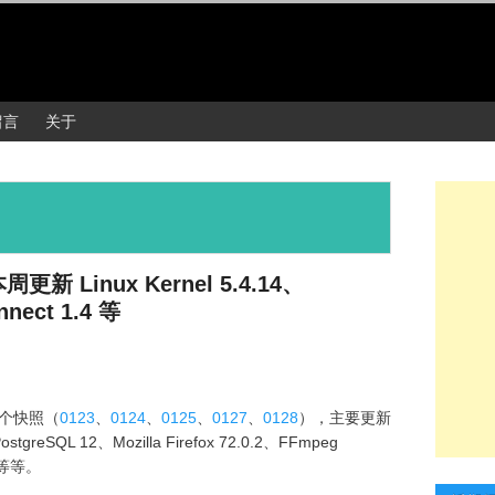
留言
关于
周更新 Linux Kernel 5.4.14、
nect 1.4 等
5 个快照（
0123
、
0124
、
0125
、
0127
、
0128
），主要更新
、PostgreSQL 12、Mozilla Firefox 72.0.2、FFmpeg
2 等等。