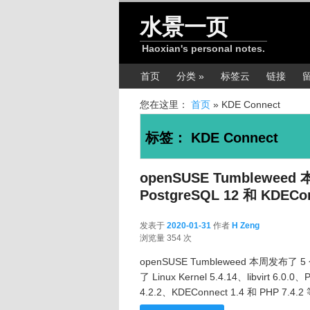
跳转至正文
跳转至边栏
水景一页
Haoxian's personal notes.
主菜单
首页
分类 »
标签云
链接
您在这里：
首页
»
KDE Connect
标签：
KDE Connect
openSUSE Tumbleweed 本
PostgreSQL 12 和 KDECon
发表于
2020-01-31
作者
H Zeng
2020-01-31
浏览量 354 次
openSUSE Tumbleweed 本周发布了 
了 Linux Kernel 5.4.14、libvirt 6.0.0
4.2.2、KDEConnect 1.4 和 PHP 7.4.