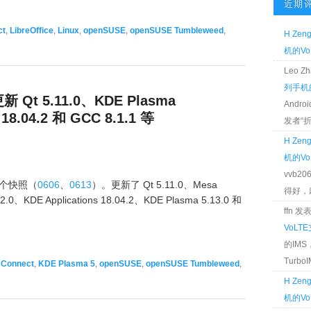
近期
ct
,
LibreOffice
,
Linux
,
openSUSE
,
openSUSE Tumbleweed
,
H Zen
机的Vo
Leo 
列手机的
新 Qt 5.11.0、KDE Plasma
Andr
 18.04.2 和 GCC 8.1.1 等
发者“折腾
H Zen
机的Vo
vvb2
2 个快照（
0606
、
0613
）。更新了 Qt 5.11.0、Mesa
得好，麻 
.0、KDE Applications 18.04.2、KDE Plasma 5.13.0 和
ffn 
VoLT
的IM
TurboIM
Connect
,
KDE Plasma 5
,
openSUSE
,
openSUSE Tumbleweed
,
H Zen
机的Vo