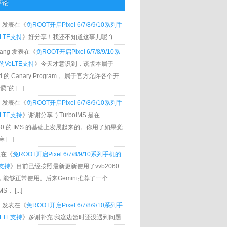
评论
g
发表在《
免ROOT开启Pixel 6/7/8/9/10系列手
LTE支持
》好分享！我还不知道这事儿呢 :)
Zhang 发表在《
免ROOT开启Pixel 6/7/8/9/10系
VoLTE支持
》今天才意识到，该版本属于
oid 的 Canary Program， 属于官方允许各个开
”的 [...]
g
发表在《
免ROOT开启Pixel 6/7/8/9/10系列手
LTE支持
》谢谢分享 :) TurboIMS 是在
060 的 IMS 的基础上发展起来的。你用了如果觉
[...]
发表在《
免ROOT开启Pixel 6/7/8/9/10系列手机的
E支持
》目前已经按照最新更新使用了vvb2060
S，能够正常使用。后来Gemini推荐了一个
S， [...]
g
发表在《
免ROOT开启Pixel 6/7/8/9/10系列手
LTE支持
》多谢补充 我这边暂时还没遇到问题