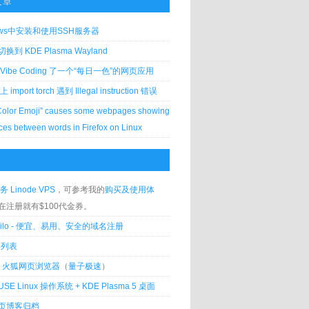
文章
ows中安装和使用SSH服务器
到 KDE Plasma Wayland
Vibe Coding 了一个“每日一色”的网页应用
 上 import torch 遇到 Illegal instruction 错误
Color Emoji” causes some webpages showing
ces between words in Firefox on Linux
务 Linode VPS
，可参考我的
购买及使用体
在注册就有$100代金券。
silo - 便宜、易用、安全的域名注册
客列表
lla 火狐网页浏览器
（
量子极速
）
USE Linux 操作系统 + KDE Plasma 5 桌面
页博客归档