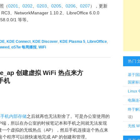
快照（
0201
、
0202
、
0203
、
0205
、
0206
、
0207
），更新
0 RC3、NetworkManager 1.10.2、LibreOffice 6.0.0
x 58.0.0/1 等等。
DE
,
KDE Connect
,
KDE Discover
,
KDE Plasma 5
,
LibreOffice
,
eweed
,
oSTw 每周播报
,
WiFi
热门
ate_ap 创建虚拟 WiFi 热点来方
基于国
接手机
国家标准 
Linu
电脑连
终于解
浏览手机内部存储
之后就再也无法割舍了。可是办公室使用的
读)
户端，所以在办公室的时候笔记本和手机之间就无法发现
无线 W
建一个虚拟的无线热点（AP），然后手机连接这个热点来
这个程序可以很快速地完成 AP 的创建和管理。