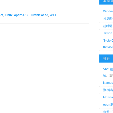
最新
Wind
ct
,
Linux
,
openSUSE Tumbleweed
,
WiFi
将桌面切换
赶时髦 
Jetson
“Noto 
no spa
推荐
VPS 服
验
。现
Name
聚·博
Mozi
openS
水景一