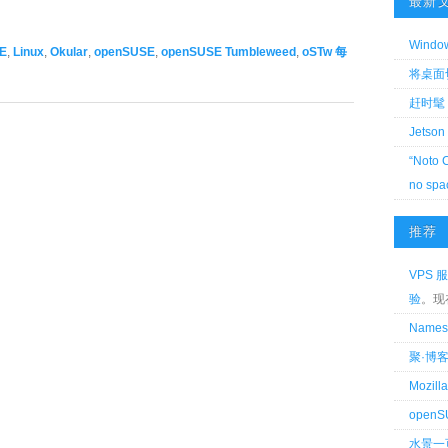
最新
Wind
E
,
Linux
,
Okular
,
openSUSE
,
openSUSE Tumbleweed
,
oSTw 每
将桌面切换
赶时髦 
Jetson
“Noto 
no spa
推荐
VPS 服
验
。现
Name
聚·博
Mozi
openS
水景一