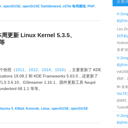
近期
r
,
openSUSE
,
openSUSE Tumbleweed
,
oSTw 每周播报
,
PHP
,
H Zen
机的Vo
Leo 
周更新 Linux Kernel 5.3.5、
列手机的
件等
Andr
发者“折腾
H Zen
机的Vo
4 个快照（
1011
、
1012
、
1014
、
1016
），主要更新了 KDE
vvb2
cations 19.08.2 和 KDE Frameworks 5.63.0，还更新了
得好，麻 
GnuTLS 3.6.10、GStreamer 1.16.1、固件更新工具 fwupd
ffn 
Thunderbird 68.1.1 等等。
VoLT
的IM
TurboIM
lasma 5
,
KMail
,
Konsole
,
Linux
,
openSUSE
,
openSUSE
H Zen
机的Vo