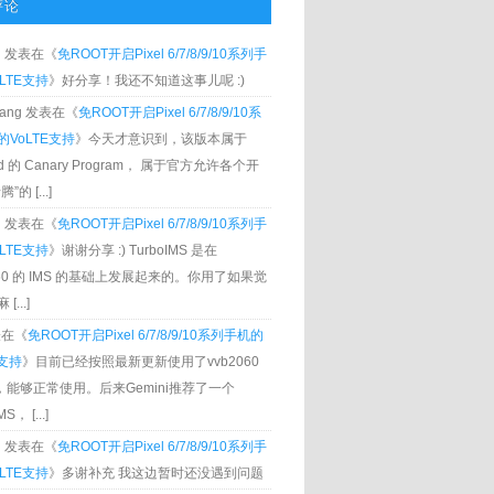
评论
g
发表在《
免ROOT开启Pixel 6/7/8/9/10系列手
LTE支持
》好分享！我还不知道这事儿呢 :)
Zhang 发表在《
免ROOT开启Pixel 6/7/8/9/10系
VoLTE支持
》今天才意识到，该版本属于
oid 的 Canary Program， 属于官方允许各个开
”的 [...]
g
发表在《
免ROOT开启Pixel 6/7/8/9/10系列手
LTE支持
》谢谢分享 :) TurboIMS 是在
060 的 IMS 的基础上发展起来的。你用了如果觉
[...]
发表在《
免ROOT开启Pixel 6/7/8/9/10系列手机的
E支持
》目前已经按照最新更新使用了vvb2060
S，能够正常使用。后来Gemini推荐了一个
S， [...]
g
发表在《
免ROOT开启Pixel 6/7/8/9/10系列手
LTE支持
》多谢补充 我这边暂时还没遇到问题