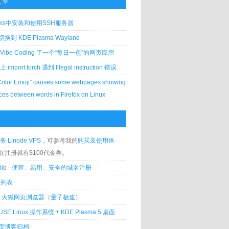
文章
ows中安装和使用SSH服务器
到 KDE Plasma Wayland
Vibe Coding 了一个“每日一色”的网页应用
 上 import torch 遇到 Illegal instruction 错误
Color Emoji” causes some webpages showing
ces between words in Firefox on Linux
务 Linode VPS
，可参考我的
购买及使用体
在注册就有$100代金券。
silo - 便宜、易用、安全的域名注册
客列表
lla 火狐网页浏览器
（
量子极速
）
USE Linux 操作系统 + KDE Plasma 5 桌面
页博客归档