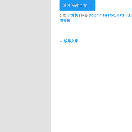
继续阅读全文
→
分类
计算机
|
标签
Dolphin
,
Firefox
,
Kate
,
KD
周播报
文章导航
←
较早文章