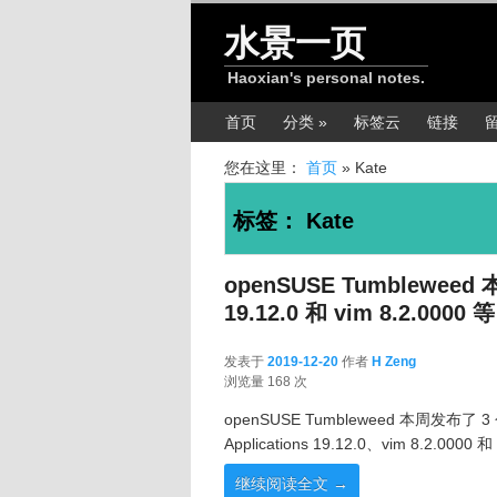
跳转至正文
跳转至边栏
水景一页
Haoxian's personal notes.
主菜单
首页
分类 »
标签云
链接
您在这里：
首页
»
Kate
标签：
Kate
openSUSE Tumbleweed 
19.12.0 和 vim 8.2.0000 等
发表于
2019-12-20
作者
H Zeng
2019-12-20
浏览量 168 次
openSUSE Tumbleweed 本周发布了 
Applications 19.12.0、vim 8.2.0000
继续阅读全文
→