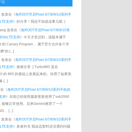
评论
g
发表在《
免ROOT开启Pixel 6/7/8/9/10系列手
LTE支持
》好分享！我还不知道这事儿呢 :)
Zhang 发表在《
免ROOT开启Pixel 6/7/8/9/10系
VoLTE支持
》今天才意识到，该版本属于
oid 的 Canary Program， 属于官方允许各个开
”的 [...]
g
发表在《
免ROOT开启Pixel 6/7/8/9/10系列手
LTE支持
》谢谢分享 :) TurboIMS 是在
060 的 IMS 的基础上发展起来的。你用了如果觉
[...]
发表在《
免ROOT开启Pixel 6/7/8/9/10系列手机的
E支持
》目前已经按照最新更新使用了vvb2060
S，能够正常使用。后来Gemini推荐了一个
S， [...]
g
发表在《
免ROOT开启Pixel 6/7/8/9/10系列手
LTE支持
》多谢补充 我这边暂时还没遇到问题