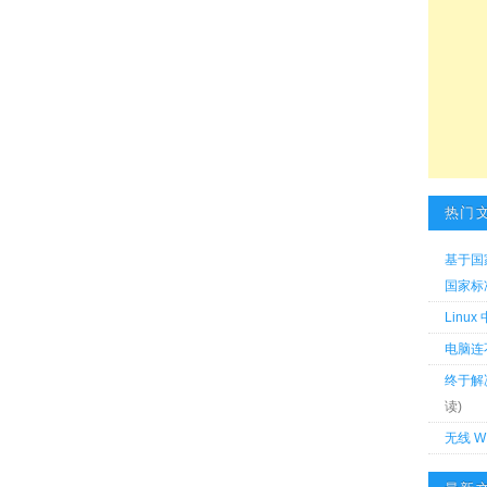
热门
基于国
国家标准 
Linu
电脑连
终于解
读)
无线 W