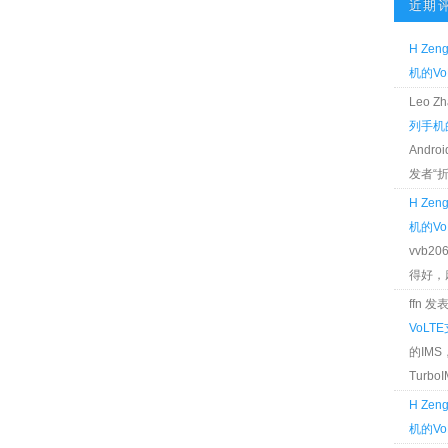
近期
H Zen
机的Vo
Leo 
列手机的
Andr
发者“折腾
H Zen
机的Vo
vvb2
得好，麻 
ffn 
VoLT
的IM
TurboIM
H Zen
机的Vo