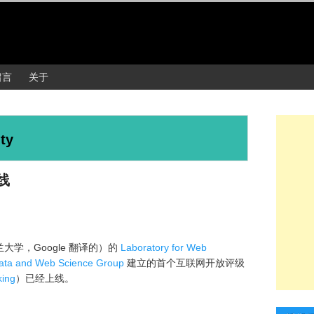
留言
关于
ty
线
lano（米兰大学，Google 翻译的）的
Laboratory for Web
ata and Web Science Group
建立的首个互联网开放评级
ing
）已经上线。