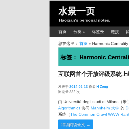
跳转至正文
跳转至边栏
水景一页
Haoxian's personal notes.
主菜单
首页
分类 »
标签云
链接
您在这里：
首页
»
Harmonic Centrality
标签：
Harmonic Centrali
互联网首个开放评级系统上
发表于
2014-02-13
作者
H Zeng
2014-02-13
浏览量 882 次
由 Università degli studi di Mi
Algorithmics
协同
Mannheim 大学
的
D
系统（
The Common Crawl WWW Rank
继续阅读全文
→