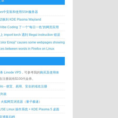
文章
ows中安装和使用SSH服务器
到 KDE Plasma Wayland
Vibe Coding 了一个“每日一色”的网页应用
 上 import torch 遇到 Illegal instruction 错误
Color Emoji” causes some webpages showing
ces between words in Firefox on Linux
务 Linode VPS
，可参考我的
购买及使用体
在注册就有$100代金券。
silo - 便宜、易用、安全的域名注册
客列表
lla 火狐网页浏览器
（
量子极速
）
USE Linux 操作系统 + KDE Plasma 5 桌面
页博客归档