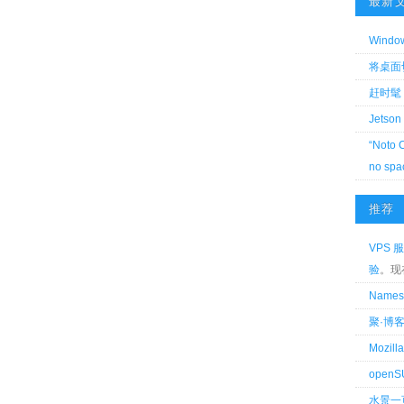
最新
Wind
将桌面切换
赶时髦 
Jetson
“Noto 
no spa
推荐
VPS 服
验
。现
Name
聚·博
Mozi
openS
水景一