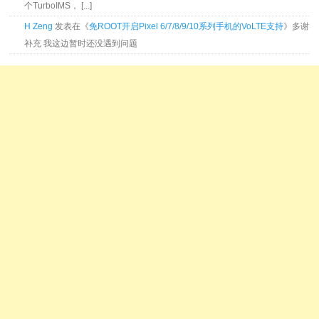
个TurboIMS， [...]
H Zeng
发表在《
免ROOT开启Pixel 6/7/8/9/10系列手机的VoLTE支持
》多谢
补充 我这边暂时还没遇到问题