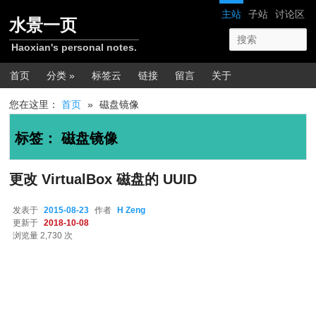
跳转至正文
跳转至边栏
网站导航
主站
子站
讨论区
水景一页
Haoxian's personal notes.
主菜单
首页
分类 »
标签云
链接
留言
关于
您在这里：
首页
»
磁盘镜像
标签：
磁盘镜像
更改 VirtualBox 磁盘的 UUID
发表于
2015-08-23
作者
H Zeng
更新于
2018-10-08
浏览量 2,730 次