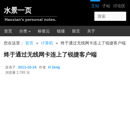
跳转至正文
网站导航
主站
子站
讨论区
水景一页
Haoxian's personal notes.
主菜单
首页
分类 »
标签云
链接
留言
关于
您在这里：
首页
»
计算机
»
终于通过无线网卡连上了锐捷客户端
终于通过无线网卡连上了锐捷客户端
发表于
2011-10-24
作者
H Zeng
2011-10-24
浏览量 2,785 次