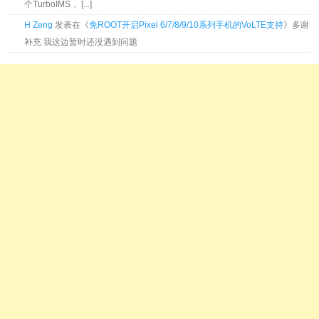
个TurboIMS， [...]
H Zeng
发表在《
免ROOT开启Pixel 6/7/8/9/10系列手机的VoLTE支持
》多谢
补充 我这边暂时还没遇到问题